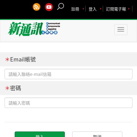
註冊
登入
訂閱電子報
Toggle
naviga
＊
Email帳號
＊
密碼