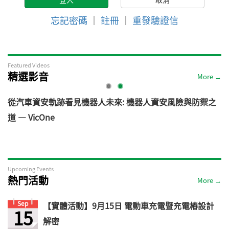
忘記密碼
｜
註冊
｜
重發驗證信
Featured Videos
精選影音
More →
電
從汽車資安軌跡看見機器人未來: 機器人資安風險與防禦之
道 — VicOne
Upcoming Events
熱門活動
More →
Sep
【實體活動】9月15日 電動車充電暨充電樁設計
15
解密