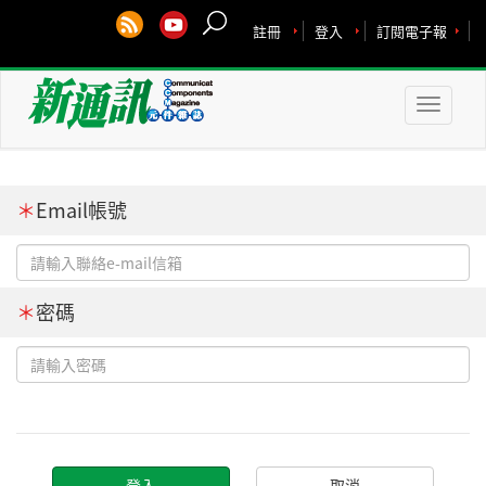
註冊
登入
訂閱電子報
Toggle
naviga
＊
Email帳號
＊
密碼