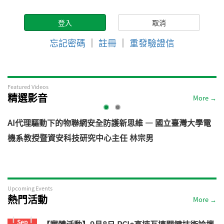
忘記密碼
｜
註冊
｜
重發驗證信
Featured Videos
精選影音
More →
AI代理驅動下的物聯網安全防護新思維 — 國立臺灣大學電
機系教授暨資安科技研究中心主任 林宗男
道
Upcoming Events
熱門活動
More →
Sep