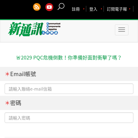
註冊
登入
訂閱電子報
Toggle
naviga
🚨2029 PQC危機倒數！你準備好面對衝擊了嗎？
＊
Email帳號
＊
密碼