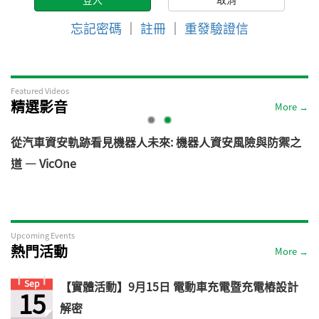
忘記密碼
｜
註冊
｜
重發驗證信
Featured Videos
精選影音
More →
電
從汽車資安軌跡看見機器人未來: 機器人資安風險與防禦之
道 — VicOne
Upcoming Events
熱門活動
More →
Sep
【實體活動】9月15日 電動車充電暨充電樁設計
15
解密