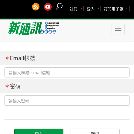
註冊
登入
訂閱電子報
Toggle
naviga
＊
Email帳號
＊
密碼