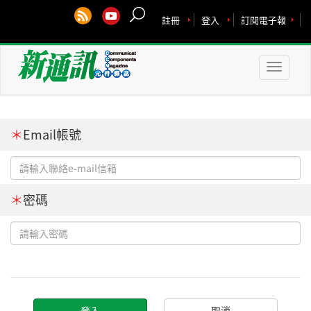
註冊
登入
訂閱電子報
Toggle
naviga
＊
Email帳號
＊
密碼