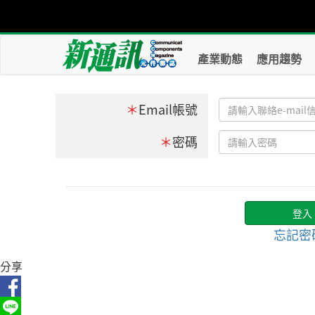
產業動態
應用趨勢
＊
Email帳號
＊
密碼
忘記密
分享