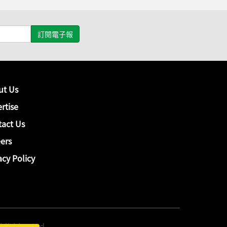
ut Us
rtise
act Us
ers
acy Policy
hing Ltd.