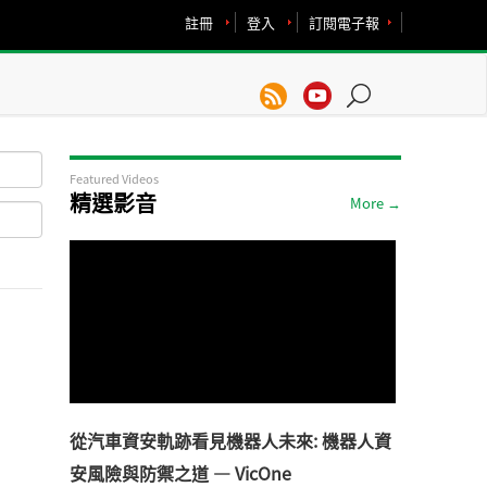
註冊
登入
訂閱電子報
Featured Videos
精選影音
More →
從汽車資安軌跡看見機器人未來: 機器人資
安風險與防禦之道 — VicOne