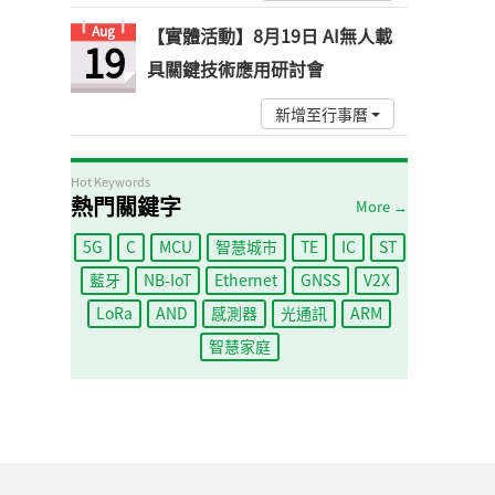
Aug
【實體活動】8月19日 AI無人載
19
具關鍵技術應用研討會
新增至行事曆
Hot Keywords
熱門關鍵字
More →
5G
C
MCU
智慧城市
TE
IC
ST
藍牙
NB-IoT
Ethernet
GNSS
V2X
LoRa
AND
感測器
光通訊
ARM
智慧家庭