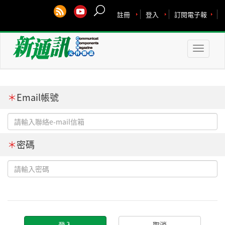
註冊
登入
訂閱電子報
Toggle
naviga
＊
Email帳號
＊
密碼