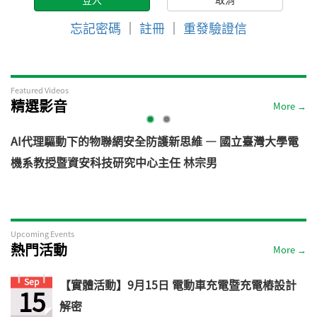
忘記密碼
｜
註冊
｜
重發驗證信
Featured Videos
精選影音
More →
AI代理驅動下的物聯網安全防護新思維 — 國立臺灣大學電
機系教授暨資安科技研究中心主任 林宗男
道
Upcoming Events
熱門活動
More →
Sep
【實體活動】9月15日 電動車充電暨充電樁設計
15
解密