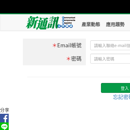
產業動態
應用趨勢
＊
Email帳號
＊
密碼
忘記密
分享