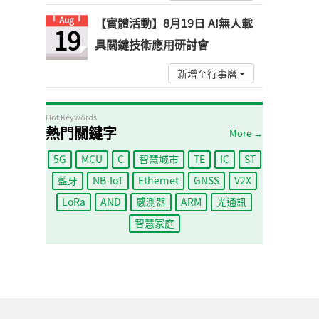
Aug
【實體活動】8月19日 AI無人載
19
具關鍵技術應用研討會
新增至行事曆
Hot Keywords
熱門關鍵字
More →
5G
MCU
C
智慧城市
TE
IC
ST
藍牙
NB-IoT
Ethernet
GNSS
V2X
LoRa
AND
感測器
ARM
光通訊
智慧家庭