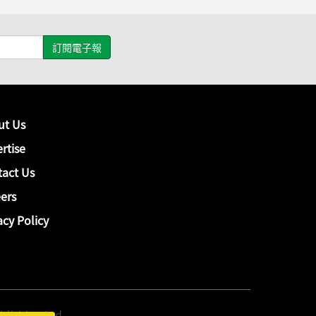
ut Us
rtise
act Us
ers
acy Policy
hing Ltd.