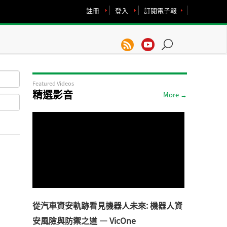
註冊
登入
訂閱電子報
Featured Videos
精選影音
More →
從汽車資安軌跡看見機器人未來: 機器人資
安風險與防禦之道 — VicOne