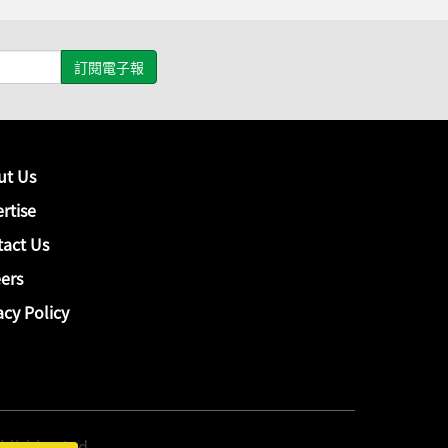
ut Us
rtise
act Us
ers
acy Policy
hing Ltd.