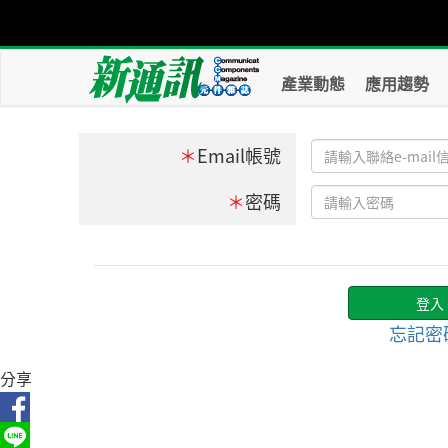
產業動態
應用趨勢
＊
Email帳號
＊
密碼
忘記密
分享