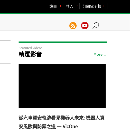
註冊
登入
訂閱電子報
Featured Videos
精選影音
More →
從汽車資安軌跡看見機器人未來: 機器人資
安風險與防禦之道 — VicOne