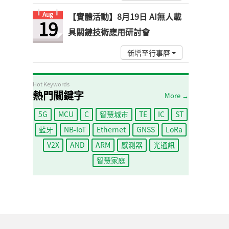
Aug
【實體活動】8月19日 AI無人載
19
具關鍵技術應用研討會
新增至行事曆
Hot Keywords
熱門關鍵字
More →
5G
MCU
C
智慧城市
TE
IC
ST
藍牙
NB-IoT
Ethernet
GNSS
LoRa
V2X
AND
ARM
感測器
光通訊
智慧家庭