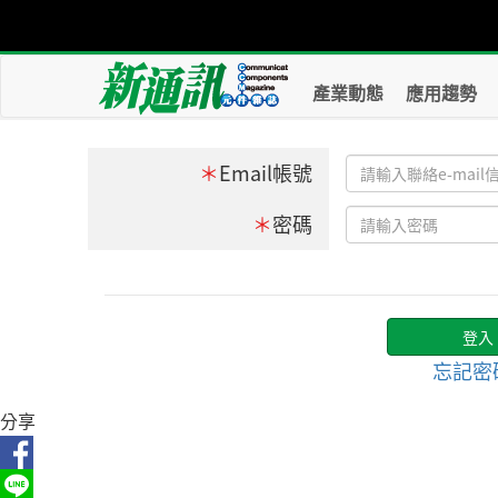
產業動態
應用趨勢
＊
Email帳號
＊
密碼
忘記密
分享