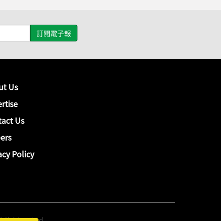
ut Us
rtise
act Us
ers
acy Policy
hing Ltd.