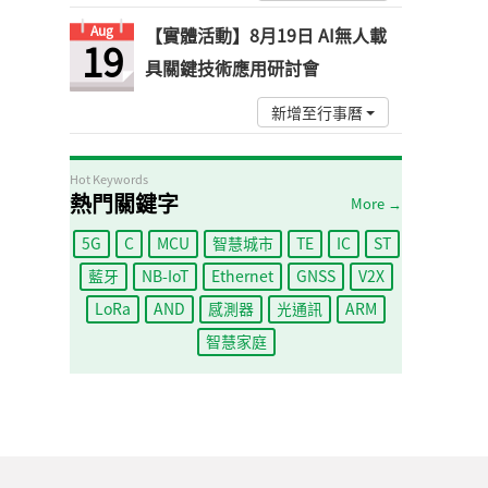
Aug
【實體活動】8月19日 AI無人載
19
具關鍵技術應用研討會
新增至行事曆
Hot Keywords
熱門關鍵字
More →
5G
C
MCU
智慧城市
TE
IC
ST
藍牙
NB-IoT
Ethernet
GNSS
V2X
LoRa
AND
感測器
光通訊
ARM
智慧家庭