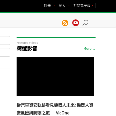
註冊
登入
訂閱電子報
Featured Videos
精選影音
More →
從汽車資安軌跡看見機器人未來: 機器人資
安風險與防禦之道 — VicOne