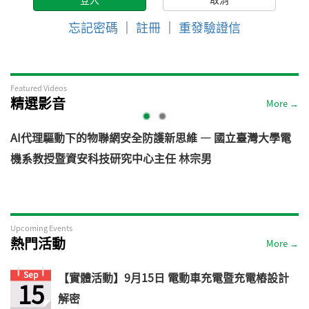
忘記密碼
｜
註冊
｜
重發驗證信
Featured Videos
精選影音
More →
AI代理驅動下的物聯網安全防護新思維 — 國立臺灣大學電
機系教授暨資安科技研究中心主任 林宗男
道
Upcoming Events
熱門活動
More →
Sep
【實體活動】9月15日 電動車充電暨充電樁設計
15
解密