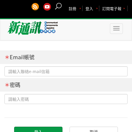
註冊
登入
訂閱電子報
Toggle
naviga
＊
Email帳號
＊
密碼