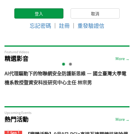
忘記密碼
｜
註冊
｜
重發驗證信
Featured Videos
精選影音
More →
AI代理驅動下的物聯網安全防護新思維 — 國立臺灣大學電
機系教授暨資安科技研究中心主任 林宗男
道
Upcoming Events
熱門活動
More →
Sep