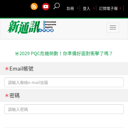
註冊
登入
訂閱電子報
Toggle
naviga
🚨2029 PQC危機倒數！你準備好面對衝擊了嗎？
＊
Email帳號
＊
密碼