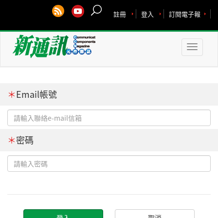
註冊
登入
訂閱電子報
Toggle
naviga
＊
Email帳號
＊
密碼