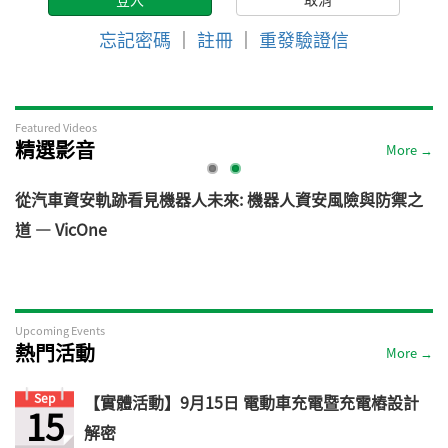
忘記密碼
｜
註冊
｜
重發驗證信
Featured Videos
精選影音
More →
電
從汽車資安軌跡看見機器人未來: 機器人資安風險與防禦之
道 — VicOne
Upcoming Events
熱門活動
More →
Sep
【實體活動】9月15日 電動車充電暨充電樁設計
15
解密