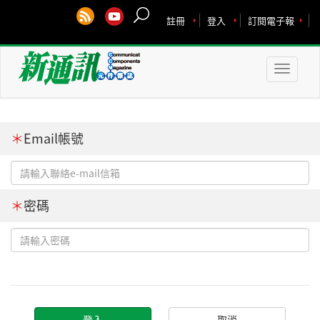
註冊
登入
訂閱電子報
Toggle
naviga
＊
Email帳號
＊
密碼