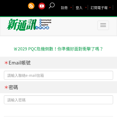
註冊
登入
訂閱電子報
Toggle
naviga
🚨2029 PQC危機倒數！你準備好面對衝擊了嗎？
＊
Email帳號
＊
密碼