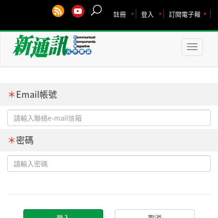
註冊
登入
訂閱電子報
Toggle
naviga
＊
Email帳號
＊
密碼