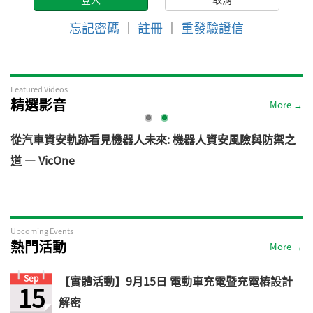
忘記密碼
｜
註冊
｜
重發驗證信
Featured Videos
精選影音
More →
電
從汽車資安軌跡看見機器人未來: 機器人資安風險與防禦之
道 — VicOne
Upcoming Events
熱門活動
More →
Sep
【實體活動】9月15日 電動車充電暨充電樁設計
15
解密