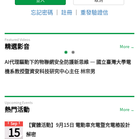
忘記密碼
｜
註冊
｜
重發驗證信
Featured Videos
精選影音
More →
AI代理驅動下的物聯網安全防護新思維 — 國立臺灣大學電
機系教授暨資安科技研究中心主任 林宗男
道
Upcoming Events
熱門活動
More →
Sep
【實體活動】9月15日 電動車充電暨充電樁設計
15
解密