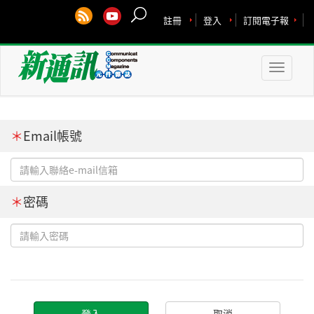
註冊
登入
訂閱電子報
Toggle
naviga
＊
Email帳號
＊
密碼