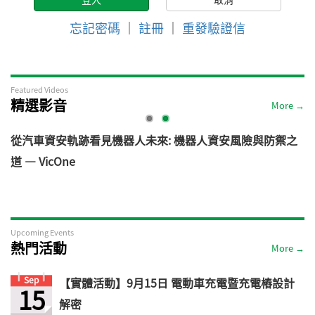
忘記密碼
｜
註冊
｜
重發驗證信
Featured Videos
精選影音
More →
電
從汽車資安軌跡看見機器人未來: 機器人資安風險與防禦之
道 — VicOne
Upcoming Events
熱門活動
More →
Sep
【實體活動】9月15日 電動車充電暨充電樁設計
15
解密