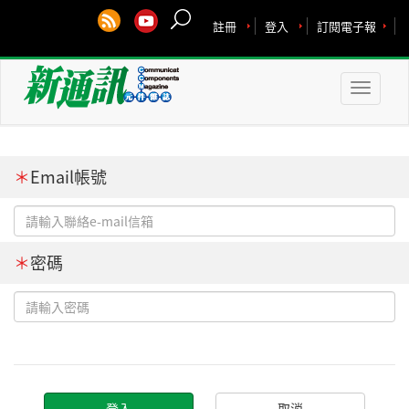
註冊
登入
訂閱電子報
Toggle
naviga
＊
Email帳號
＊
密碼