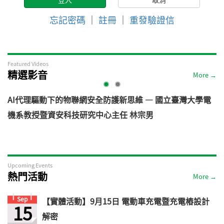
忘記密碼
｜
註冊
｜
重發驗證信
Featured Videos
精選影音
More →
AI代理驅動下的物聯網安全防護新思維 — 國立臺灣大學電
機系教授暨資安科技研究中心主任 林宗男
道
Upcoming Events
熱門活動
More →
Sep
【實體活動】9月15日 電動車充電暨充電樁設計
15
解密