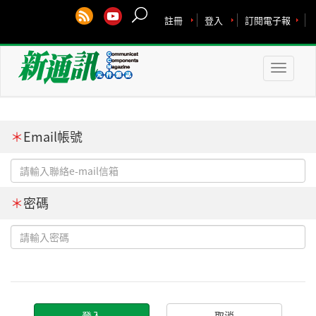
註冊
登入
訂閱電子報
Toggle
naviga
＊
Email帳號
＊
密碼