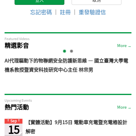
忘記密碼
｜
註冊
｜
重發驗證信
Featured Videos
精選影音
More →
AI代理驅動下的物聯網安全防護新思維 — 國立臺灣大學電
機系教授暨資安科技研究中心主任 林宗男
道
Upcoming Events
熱門活動
More →
Sep
【實體活動】9月15日 電動車充電暨充電樁設計
15
解密