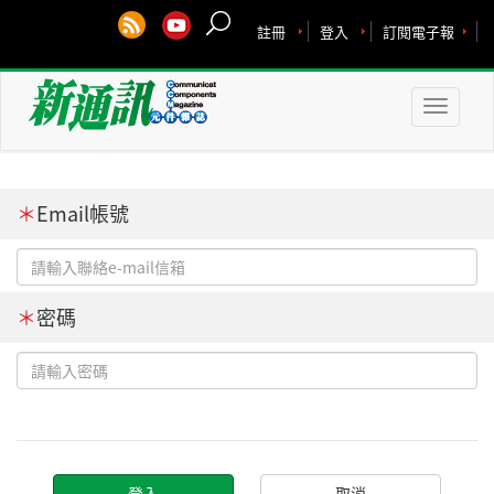
註冊
登入
訂閱電子報
Toggle
naviga
＊
Email帳號
＊
密碼