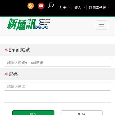
註冊
登入
訂閱電子報
Toggle
naviga
＊
Email帳號
＊
密碼