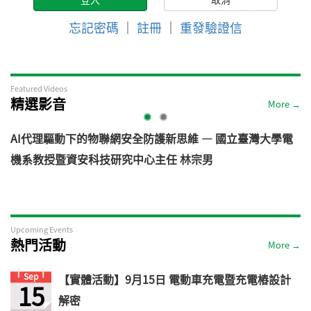
忘記密碼
｜
註冊
｜
重發驗證信
Featured Videos
精選影音
More →
AI代理驅動下的物聯網安全防護新思維 — 國立臺灣大學電
機系教授暨資安科技研究中心主任 林宗男
道
Upcoming Events
熱門活動
More →
Sep
【實體活動】9月15日 電動車充電暨充電樁設計
15
解密