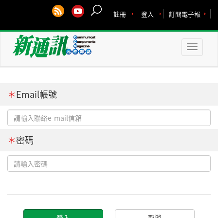
註冊
登入
訂閱電子報
Toggle
naviga
＊
Email帳號
＊
密碼