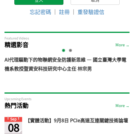
忘記密碼
｜
註冊
｜
重發驗證信
Featured Videos
精選影音
More →
AI代理驅動下的物聯網安全防護新思維 — 國立臺灣大學電
機系教授暨資安科技研究中心主任 林宗男
道
Upcoming Events
熱門活動
More →
Sep
【實體活動】9月8日 PCIe高速互連關鍵技術論壇
08