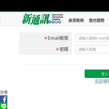
產業動態
應用趨勢
＊
Email帳號
＊
密碼
忘記密
分享