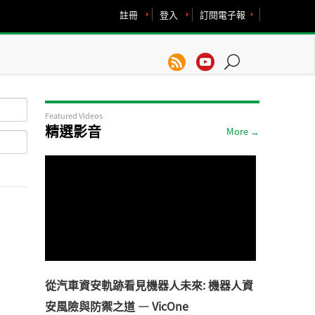
註冊
登入
訂閱電子報
Featured Videos
精選影音
More →
從汽車資安軌跡看見機器人未來: 機器人資
安風險與防禦之道 — VicOne