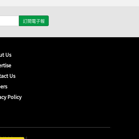
ut Us
rtise
act Us
ers
acy Policy
hing Ltd.