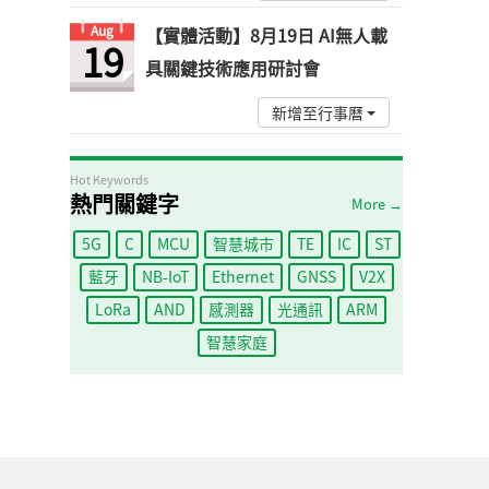
Aug
【實體活動】8月19日 AI無人載
19
具關鍵技術應用研討會
新增至行事曆
Hot Keywords
熱門關鍵字
More →
5G
C
MCU
智慧城市
TE
IC
ST
藍牙
NB-IoT
Ethernet
GNSS
V2X
LoRa
AND
感測器
光通訊
ARM
智慧家庭