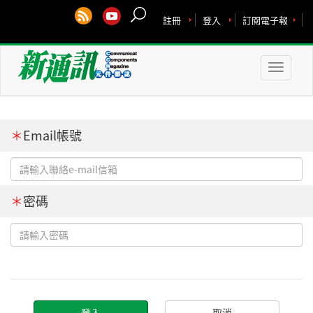
註冊
登入
訂閱電子報
Toggle
naviga
＊
Email帳號
＊
密碼