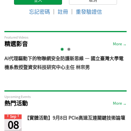
忘記密碼
｜
註冊
｜
重發驗證信
Featured Videos
精選影音
More →
AI代理驅動下的物聯網安全防護新思維 — 國立臺灣大學電
機系教授暨資安科技研究中心主任 林宗男
道
Upcoming Events
熱門活動
More →
Sep
【實體活動】9月8日 PCIe高速互連關鍵技術論壇
08