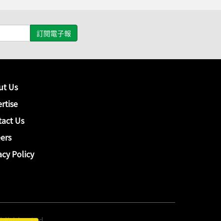
ut Us
rtise
act Us
ers
acy Policy
hing Ltd.