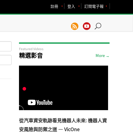
註冊
登入
訂閱電子報
Featured Videos
精選影音
More →
從汽車資安軌跡看見機器人未來: 機器人資
安風險與防禦之道 — VicOne