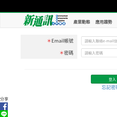
產業動態
應用趨勢
＊
Email帳號
＊
密碼
忘記密
分享