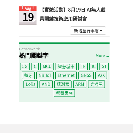
Aug
【實體活動】8月19日 AI無人載
19
具關鍵技術應用研討會
新增至行事曆
Hot Keywords
熱門關鍵字
More →
5G
C
MCU
智慧城市
TE
IC
ST
藍牙
NB-IoT
Ethernet
GNSS
V2X
LoRa
AND
感測器
ARM
光通訊
智慧家庭