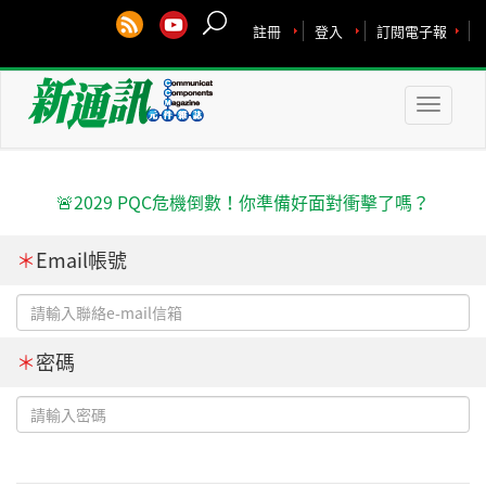
註冊
登入
訂閱電子報
Toggle
naviga
🚨2029 PQC危機倒數！你準備好面對衝擊了嗎？
＊
Email帳號
＊
密碼