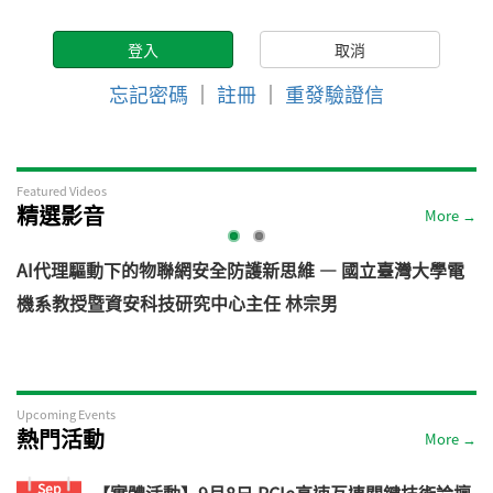
忘記密碼
｜
註冊
｜
重發驗證信
Featured Videos
精選影音
More →
AI代理驅動下的物聯網安全防護新思維 — 國立臺灣大學電
機系教授暨資安科技研究中心主任 林宗男
道
Upcoming Events
熱門活動
More →
Sep