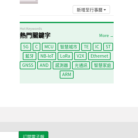
新增至行事曆
Hot Keywords
熱門關鍵字
More →
5G
C
MCU
智慧城市
TE
IC
ST
藍牙
NB-IoT
LoRa
V2X
Ethernet
GNSS
AND
感測器
光通訊
智慧家庭
ARM