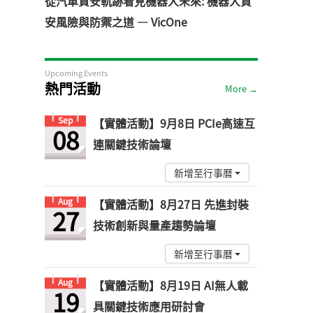
從汽車資安軌跡看見機器人未來: 機器人資
安風險與防禦之道 — VicOne
Upcoming Events
熱門活動
More →
Sep
【實體活動】9月8日 PCIe高速互
08
連關鍵技術論壇
新增至行事曆
Aug
【實體活動】8月27日 先進封裝
27
技術創新與量產趨勢論壇
新增至行事曆
Aug
【實體活動】8月19日 AI無人載
19
具關鍵技術應用研討會