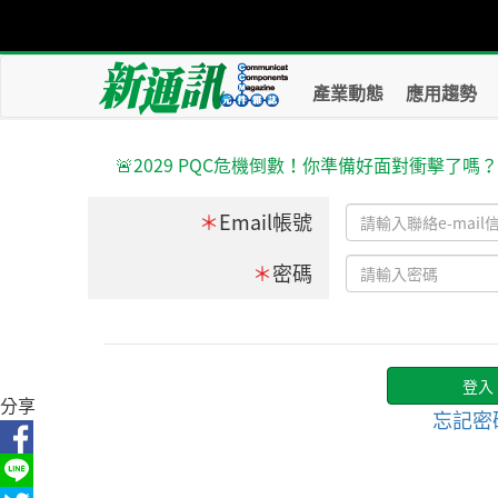
產業動態
應用趨勢
🚨2029 PQC危機倒數！你準備好面對衝擊了嗎
＊
Email帳號
＊
密碼
分享
忘記密