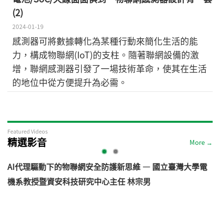
(2)
2024-01-19
感測器可將數據轉化為某種行動來簡化生活的能
力，構成物聯網(IoT)的支柱。隨著聯網設備的激
增，聯網感測器引發了一場技術革命，使其在生活
的地位中從方便提升為必需。
Featured Videos
精選影音
More →
AI代理驅動下的物聯網安全防護新思維 — 國立臺灣大學電
機系教授暨資安科技研究中心主任 林宗男
道