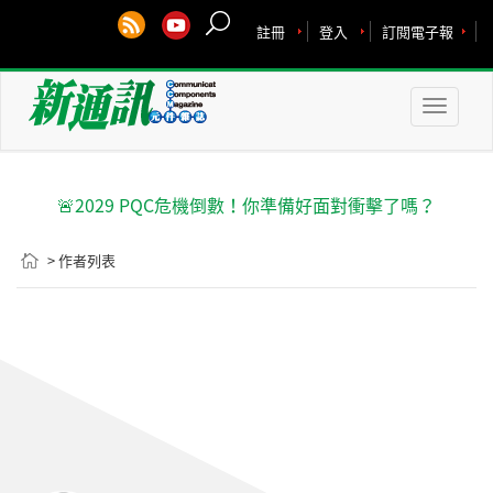
註冊
登入
訂閱電子報
Toggle
naviga
🚨2029 PQC危機倒數！你準備好面對衝擊了嗎？
> 作者列表