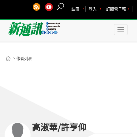
註冊
登入
訂閱電子報
Toggle
naviga
> 作者列表
高淑華/許亨仰