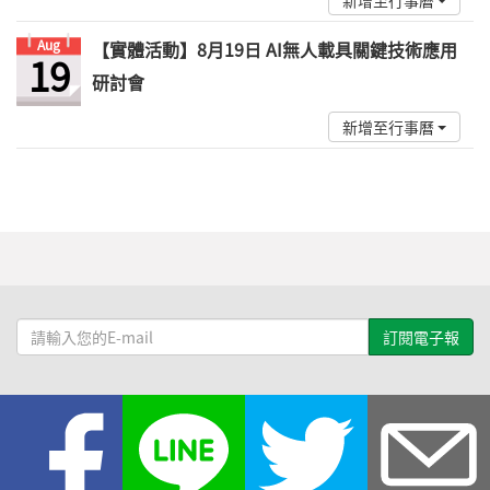
新增至行事曆
Aug
【實體活動】8月19日 AI無人載具關鍵技術應用
19
研討會
新增至行事曆
請
輸
入
您
的
E-
mail