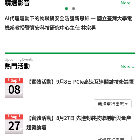
精選影音
More →
AI代理驅動下的物聯網安全防護新思維 — 國立臺灣大學電
機系教授暨資安科技研究中心主任 林宗男
道
Upcoming Events
熱門活動
More →
Sep
【實體活動】9月8日 PCIe高速互連關鍵技術論壇
08
新增至行事曆
Aug
【實體活動】8月27日 先進封裝技術創新與量產
27
趨勢論壇