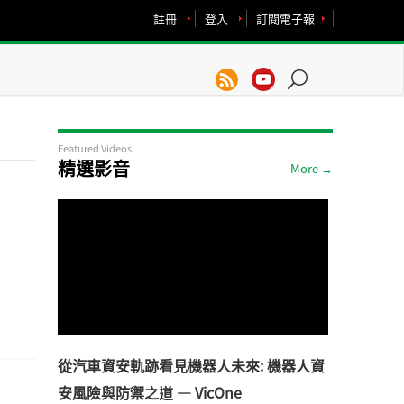
註冊
登入
訂閱電子報
Featured Videos
精選影音
More →
從汽車資安軌跡看見機器人未來: 機器人資
安風險與防禦之道 — VicOne