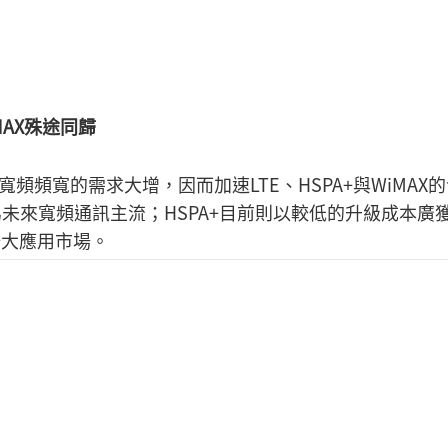
iMAX殊途同歸
頻寬的需求大增，因而加速LTE、HSPA+與WiMAX的
確定成為未來寬頻通訊主流；HSPA+目前則以較低的升級成本廣
擴大應用市場。