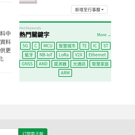
新增至行事曆
Hot Keywords
料中
熱門關鍵字
More →
資料
5G
C
MCU
智慧城市
TE
IC
ST
供更
藍牙
NB-IoT
LoRa
V2X
Ethernet
化
GNSS
AND
感測器
光通訊
智慧家庭
ARM