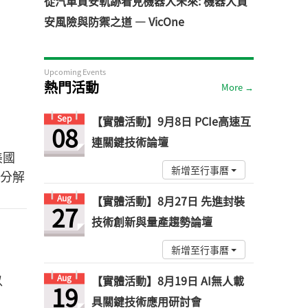
從汽車資安軌跡看見機器人未來: 機器人資
安風險與防禦之道 — VicOne
Upcoming Events
熱門活動
More →
Sep
【實體活動】9月8日 PCIe高速互
08
連關鍵技術論壇
美國
新增至行事曆
與分解
Aug
【實體活動】8月27日 先進封裝
27
技術創新與量產趨勢論壇
新增至行事曆
以
Aug
【實體活動】8月19日 AI無人載
19
具關鍵技術應用研討會