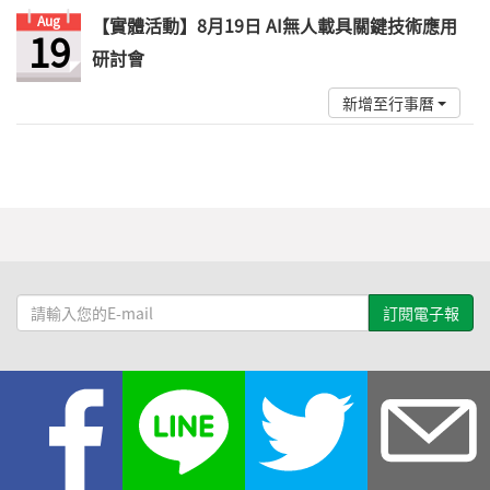
Aug
【實體活動】8月19日 AI無人載具關鍵技術應用
19
研討會
新增至行事曆
請
輸
入
您
的
E-
mail