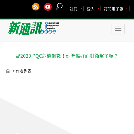
註冊
登入
訂閱電子報
Toggle
naviga
🚨2029 PQC危機倒數！你準備好面對衝擊了嗎？
> 作者列表