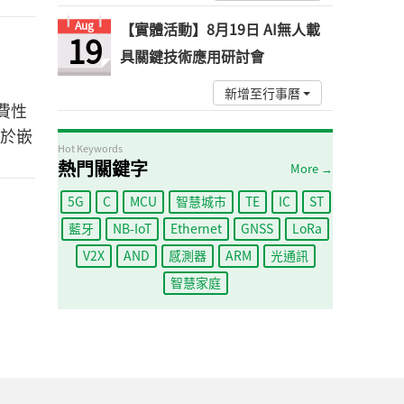
Aug
【實體活動】8月19日 AI無人載
19
具關鍵技術應用研討會
新增至行事曆
費性
對於嵌
Hot Keywords
熱門關鍵字
More →
5G
C
MCU
智慧城市
TE
IC
ST
藍牙
NB-IoT
Ethernet
GNSS
LoRa
V2X
AND
感測器
ARM
光通訊
智慧家庭