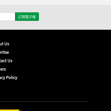
ut Us
rtise
act Us
ers
acy Policy
hing Ltd.