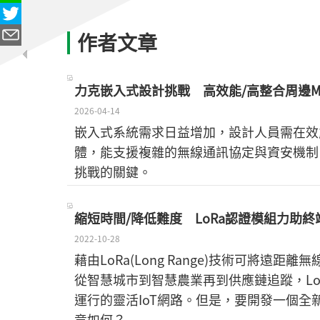
作者文章
力克嵌入式設計挑戰 高效能/高整合周邊M
2026-04-14
嵌入式系統需求日益增加，設計人員需在效
體，能支援複雜的無線通訊協定與資安機制
挑戰的關鍵。
縮短時間/降低難度 LoRa認證模組力助終
2022-10-28
藉由LoRa(Long Range)技術可將遠
從智慧城市到智慧農業再到供應鏈追蹤，L
運行的靈活IoT網路。但是，要開發一個全新
竟如何？