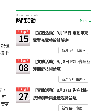
Upcoming Events
熱門活動
More →
Sep
【實體活動】9月15日 電動車充
15
電暨充電樁設計解密
量記憶
新增至行事曆
技術
Sep
【實體活動】9月8日 PCIe高速互
08
連關鍵技術論壇
新增至行事曆
圍。
Aug
【實體活動】8月27日 先進封裝
27
均可
技術創新與量產趨勢論壇
難度究
新增至行事曆