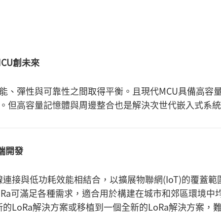
CU創未來
能、彈性與可靠性之間取得平衡。且現代MCU具備高容
。但高容量記憶體與周邊整合也是解決次世代嵌入式系統
端開發
距離無線連接與低功耗效能相結合，以擴展物聯網(IoT)的覆蓋範
oRa可滿足各種需求，適合用於構建在城市和郊區環境中
的LoRa解決方案或移植到一個全新的LoRa解決方案，