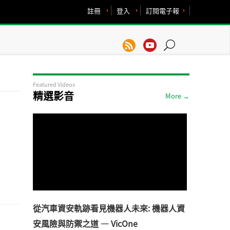
註冊
登入
訂閱電子報
Featured Videos
精選影音
More →
從汽車資安軌跡看見機器人未來: 機器人資
安風險與防禦之道 — VicOne