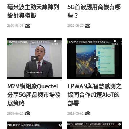
毫米波主動天線陣列
5G首波應用商機有哪
設計與模擬
些？
2019-08-06
2019-06-27
M2M模組廠Quectel
LPWAN與智慧感測之
分享5G產品與市場發
協同合作加速AIoT的
展策略
部署
2019-06-26
2019-05-02