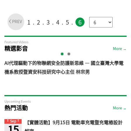
1
2
3
4
5
6
Featured Videos
精選影音
More →
AI代理驅動下的物聯網安全防護新思維 — 國立臺灣大學電
機系教授暨資安科技研究中心主任 林宗男
道
Upcoming Events
熱門活動
More →
Sep
【實體活動】9月15日 電動車充電暨充電樁設計
15