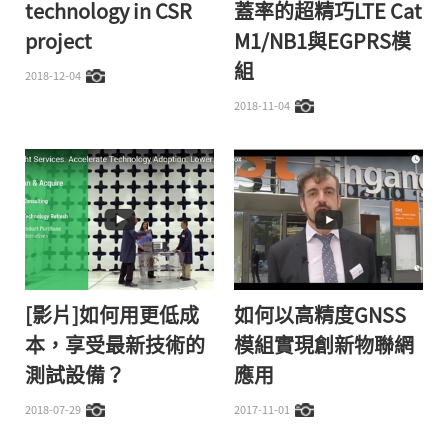
technology in CSR
蓋率的超精巧LTE Cat
project
M1/NB1與EGPRS模
組
2018-12-04
2018-11-04
[影片]如何用更低成
如何以高精度GNSS
本，享受最新技術的
模組實現創新物聯網
測試設備？
應用
2018-07-29
2017-11-01