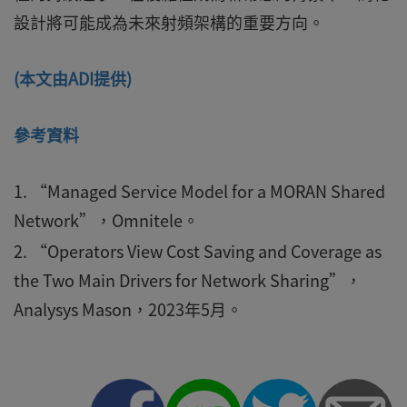
設計將可能成為未來射頻架構的重要方向。
(本文由ADI提供)
參考資料
“Managed Service Model for a MORAN Shared
Network”，Omnitele。
“Operators View Cost Saving and Coverage as
the Two Main Drivers for Network Sharing”，
Analysys Mason，2023年5月。