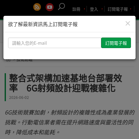
註冊
登入
訂閱電子報
×
欲了解最新資訊馬上訂閱電子報
Toggle
naviga
請
輸
入
> 技術前瞻
您
的
整合式架構加速基地台部署效
E-
率 6G射頻設計迎戰複雜化
mail
2026-06-02
6G技術競賽加劇，射頻設計的複雜性成為產業發展的
挑戰。行動電信業者需在提升網路速度與靈活性的同
時，降低成本和能耗。