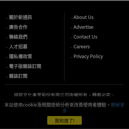
您
的
→
關於新通訊
→
About Us
E-
mail
→
廣告合作
→
Advertise
→
聯絡我們
→
Contact Us
→
人才招募
→
Careers
→
隱私權政策
→
Privacy Policy
→
電子版雜誌訂閱
→
雜誌訂閱
城邦文化事業股份有限公司版權所有、轉載必究．
Copyright © 2026 Cite Publishing Ltd.
本站使用cookie及相關技術分析來改善使用者體驗。
瞭解更
多
我知道了!