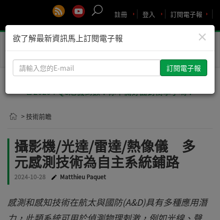
註冊
登入
訂閱電子報
×
欲了解最新資訊馬上訂閱電子報
Toggle
naviga
請
輸
入
🚨2029 PQC危機倒數！你準備好面對衝擊了嗎？
您
的
> 技術前瞻
E-
mail
攝影機/光達/雷達/熱像儀 多
元感測技術為自主系統鋪路
2024-10-28
Matthieu Paquet
感測和感知技術在航太與國防(A&D)具有多種應用潛
力，此類系統可用於偵測物理刺激，例如光線、聲