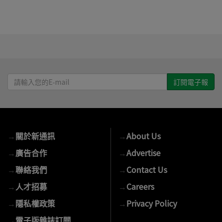
請
輸
入
您
的
→
關於新通訊
→
About Us
E-
mail
→
廣告合作
→
Advertise
→
聯絡我們
→
Contact Us
→
人才招募
→
Careers
→
隱私權政策
→
Privacy Policy
→
電子版雜誌訂閱