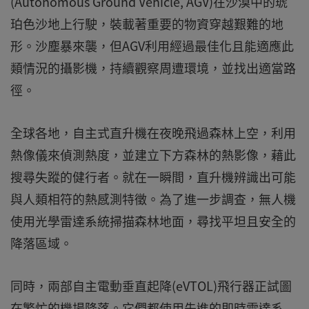
(Autonomous Ground Vehicle, AGV)在沙漠中的琥
珀色沙地上行駛，裝載著重要的物資穿越艱難的地
形。沙塵暴來襲，但AGV利用經過最佳化且能適應此
類情況的攝影機，持續觀察周遭環境，並找出適當路
徑。
全球各地，自主式直升機在夜晚飛過森林上空，利用
熱像儀來偵測熱度，並建立下方森林的熱影像，藉此
搜尋失蹤的健行者。就在一瞬間，直升機辨識出可能
與人類相符的熱感測特徵。為了進一步調查，無人機
使用光學雷達系統掃描森林地面，尋找平坦且安全的
降落區域。
同時，兩部自主電動垂直起降(eVTOL)飛行器正試圖
在繁忙的機場降落。它們都使用先進的即時雷達系