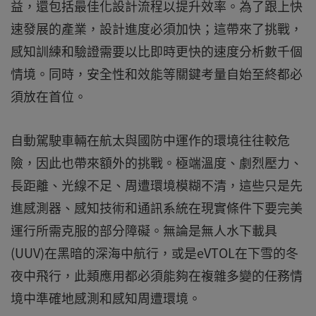
益，還包括最佳化設計流程以提升效率。為了跟上快
速發展的產業，設計進度必須加快；這帶來了挑戰，
感知訓練和驗證需要以比即時更快的速度分析數千個
情境。同時，安全性和效能等關鍵考量自始至終都必
須放在首位。
自動駕駛車輛在航太與國防中運作的環境往往較危
險，因此也帶來額外的挑戰。極端溫度、劇烈壓力、
長距離、光線不足、周遭環境模糊不清，這些只是先
進感測器、感知技術和通訊系統在現實條件下要完美
運行所需克服的部分障礙。無論是無人水下載具
(UUV)在黑暗的深海中航行，或是eVTOL在下雪的冬
夜中飛行，此類應用都必須能夠在複雜多變的任務情
境中準確地感測和感知周遭環境。