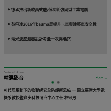
德承推出新款高效能/低功耗強固型工業電腦
英飛凌2016年bauma展提升卡車與建築車安全性
毫米波感測器設計考量一次揭曉(2)
Featured Videos
精選影音
More →
AI代理驅動下的物聯網安全防護新思維 — 國立臺灣大學電
機系教授暨資安科技研究中心主任 林宗男
道