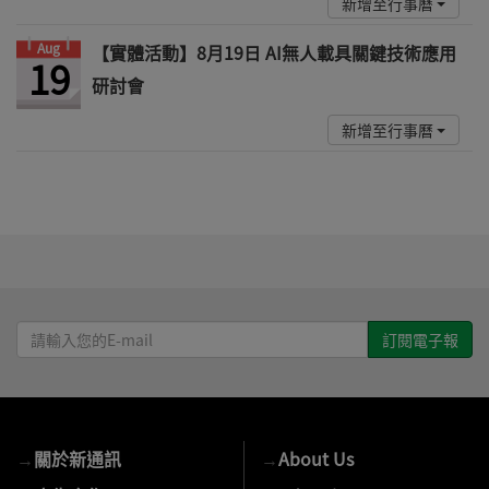
新增至行事曆
Aug
【實體活動】8月19日 AI無人載具關鍵技術應用
19
研討會
新增至行事曆
請
輸
入
您
的
→
關於新通訊
→
About Us
E-