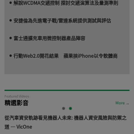
解說WCDMA交遞控制 探討交遞演算法及量測準則
安捷倫為先進電子戰/雷達系統提供測試與評估
富士通擴充車用微控制器產品陣容
行動Web2.0開花結果 蘋果挾iPhone以令軟體商
Featured Videos
精選影音
More →
電
從汽車資安軌跡看見機器人未來: 機器人資安風險與防禦之
道 — VicOne