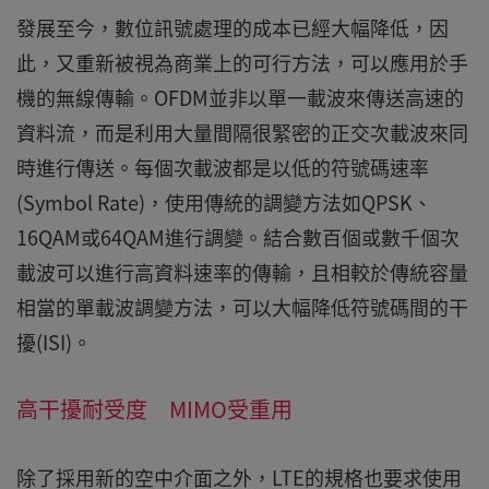
發展至今，數位訊號處理的成本已經大幅降低，因
此，又重新被視為商業上的可行方法，可以應用於手
機的無線傳輸。OFDM並非以單一載波來傳送高速的
資料流，而是利用大量間隔很緊密的正交次載波來同
時進行傳送。每個次載波都是以低的符號碼速率
(Symbol Rate)，使用傳統的調變方法如QPSK、
16QAM或64QAM進行調變。結合數百個或數千個次
載波可以進行高資料速率的傳輸，且相較於傳統容量
相當的單載波調變方法，可以大幅降低符號碼間的干
擾(ISI)。
高干擾耐受度 MIMO受重用
除了採用新的空中介面之外，LTE的規格也要求使用