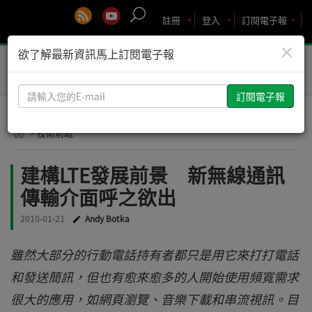
註冊
登入
訂閱電子報
×
欲了解最新資訊馬上訂閱電子報
Toggle
naviga
請
輸
入
> 技術前瞻
您
的
建構LTE發展前景 新無線通訊
E-
傳輸介面呼之欲出
mail
2010-01-21
Andy Botka
雖然大部分的行動電話持有者都只是用它來打打電話
和發送簡訊，但也有愈來愈多的人開始使用頻寬需求
很大的應用，如網頁瀏覽、音樂下載和串流視訊。目