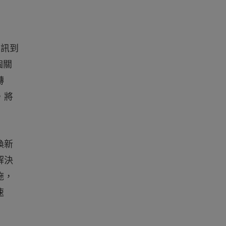
資訊到
個關
轉
，將
換新
解決
施，
速