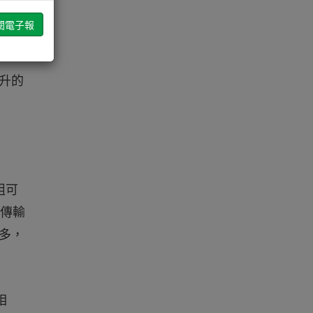
器、直
上升的
組可
的傳輸
更多，
相