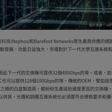
SAT
科技(Nephos)和Barefoot Networks等生產商供應的
C)晶片不斷發展，功能日益強大，市場對於下一代光學互連系統
寬，因此下一代的交換機可提供32個400Gbps的埠。或者，
也可以提供128個100Gbps的埠。傳統的OEM，譬如說
CT和天弘之類的白盒製造商，都紛紛生產這些速度更高的交換機
可以供貨，光纜和銅纜互連系統也必須要符合規格要求和備