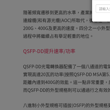
隨著頻寬遷移到更高的水準，產業將繼續見證
連線纜(和有源光纜(AOC)所取代，後者在
200G、400G及更高的速度。四分之一小外
過程中將繼續占有舉足輕重的地位。
QSFP-DD提升速率/功率
QSFP-DD光電轉換器配備了一個八通道的電
實現高達20瓦的功率(按照QSFP-DD MS
距離內達到400G的效能。這一點非常重要，
而QSFP-DD的外型規格則可以通過行之有
八進制小外型規格可插拔(OSFP)的外型規格更