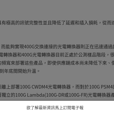
具有極高的訊號完整性並且降低了延遲和插入損耗，從而
度，而能夠實現400G交換連接的光電轉換器則正在迅速通過
a光電轉換器和400G光電轉換器目前正處於公測樣品階段，
的頻寬來部署這些產品，即使供應鏈成本尚未降低下來、
中到年底間開始升溫。
部署100G CWDM4光電轉換器，而對於100G PSM4
00G Lambda(100G-DR或100G-FR)光電轉換器
低，因此預計這些產品將搶占100G CWDM4的市場；此
欲了解最新資訊馬上訂閱電子報
中實現與400G光電轉換器的直接交互作業。