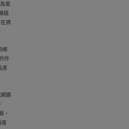
認為是
模組
，在資
四條
的作
品差
一代網路
方
戰，
通道