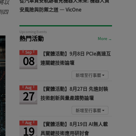
從汽車資安軌跡看見機器人未來: 機器人資
將以
安風險與防禦之道 — VicOne
到四
Upcoming Events
熱門活動
More →
Sep
【實體活動】9月8日 PCIe高速互
08
連關鍵技術論壇
新增至行事曆
Aug
【實體活動】8月27日 先進封裝
27
技術創新與量產趨勢論壇
新增至行事曆
Aug
【實體活動】8月19日 AI無人載
19
具關鍵技術應用研討會