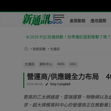
產業動態
應用趨勢
🚨2029 PQC危機倒數！你準備好面對衝擊了嗎
> 技術前瞻
> 光通訊
光通訊
資料中心
400G
ASIC
營運商/供應鏈全力布局 4
2019-06-04
Tony Campbell
更高的乙太網速度、雲端運算、物聯網以及
求。超大規模資料中心的營運商正在推動著10