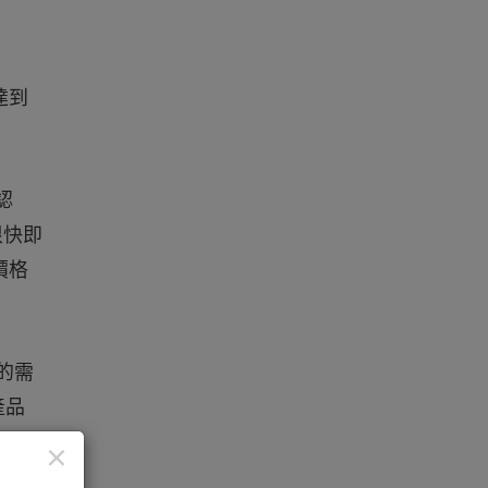
達到
認
很快即
價格
的需
產品
外，
×