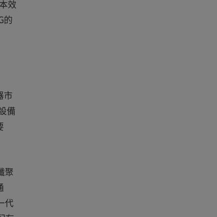
本效
G的
器市
設備
要
纖聚
通
一代