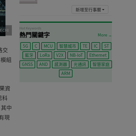
新增至行事曆
Hot Keywords
ECHI
熱門關鍵字
More →
5G
C
MCU
智慧城市
TE
IC
ST
網路交
藍牙
LoRa
V2X
NB-IoT
Ethernet
和模組
GNSS
AND
感測器
光通訊
智慧家庭
ARM
如果資
思科
，其中
有現