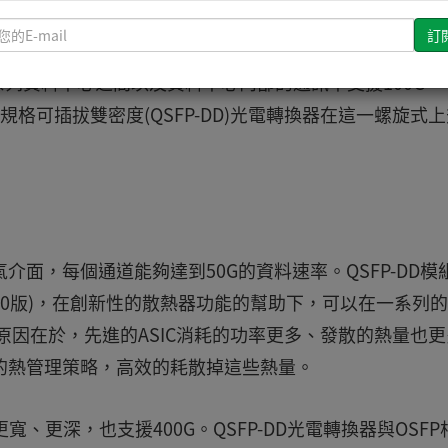
請
10G和40G技術的逐步淘汰，這些技術已經被光電轉換
輸
入
一系列資料中心之間以及資料中心內部的通訊中支援100G、
您
型規格可插拔雙密度(QSFP-DD)光電轉換器在這一螺旋式
的
E-
mail
氣介面，每個通道能夠達到50G的資料速率。QSFP-DD模
A第5.0版)，在創新性的散熱器功能的幫助下，可以在一系列
原因在於，先進的ASIC消耗的功率更多、發散的熱量也
效的熱管理策略，高效的耗散掉這些熱量。
寬、更深，也支援400G。QSFP-DD光電轉換器與OSFP