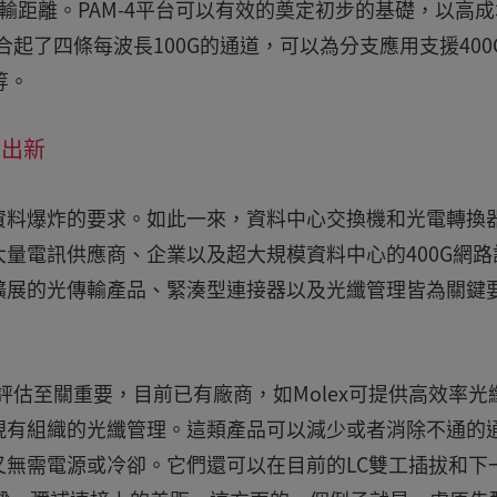
輸距離。PAM-4平台可以有效的奠定初步的基礎，以高成
合起了四條每波長100G的通道，可以為分支應用支援400
G等。
陳出新
資料爆炸的要求。如此一來，資料中心交換機和光電轉換
量電訊供應商、企業以及超大規模資料中心的400G網路
擴展的光傳輸產品、緊湊型連接器以及光纖管理皆為關鍵
評估至關重要，目前已有廠商，如Molex可提供高效率光
現有組織的光纖管理。這類產品可以減少或者消除不通的
無需電源或冷卻。它們還可以在目前的LC雙工插拔和下