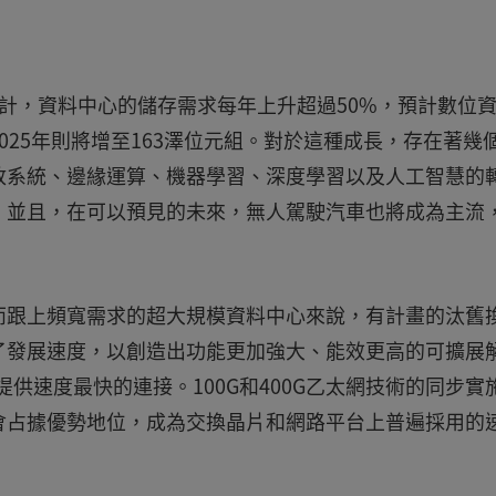
統計，資料中心的儲存需求每年上升超過50%，預計數位
s)，到2025年則將增至163澤位元組。對於這種成長，存在著幾
放系統、邊緣運算、機器學習、深度學習以及人工智慧的
，並且，在可以預見的未來，無人駕駛汽車也將成為主流
而跟上頻寬需求的超大規模資料中心來說，有計畫的汰舊
了發展速度，以創造出功能更加強大、能效更高的可擴展
提供速度最快的連接。100G和400G乙太網技術的同步實
會占據優勢地位，成為交換晶片和網路平台上普遍採用的