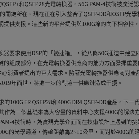
P+和QSFP28光電轉換器。56G PAM-4技術被廣泛
器的關鍵所在。現在正在引入整合了QSFP-DD和OSFP光學
網提供支援。這些新的平台提供與100G埠的向下相容性
換器要求使用DSP的「變速箱」，從八條50G通道中建立
關鍵的組成部分，在光電轉換器供應商的能力方面發揮重要
中心消費者提出的巨大需求。隨著光電轉換器供應商對產
2019年面世，將進一步的對這一供應鏈造成干擾。
的100G FR QSFP28和400G DR4 QSFP-DD產品。下
，將其作為一個基礎來為大容量的資料中心支援400G的解決
的PAM-4技術時，為實現光學介面而在技術設計上遇到的挑
00G的光學通道，傳輸距離為2~10公里，而對於400G的