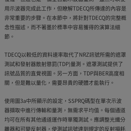
用示波器完成此工作，但瞭解TDECQ所傳達的內容是
非常重要的步驟。在本節中，將針對TDECQ的完整概
念性描述，而不著墨於標準中容易獲得的演算法細
節。
TDECQ以較低的資料速率取代了NRZ訊號所需的遮罩
測試和發射器散射懲罰(TDP)量測。遮罩測試提供了
訊號品質的直覺視圖。另一方面，TDP與BER高度相
關，但是難以量化，需要昂貴的硬體才能執行。
使用圖3a中所顯示的設定，SSPRQ碼型在單次示波
器擷取中進行傳輸和量測，無需求平均值。每個通道
均可在所有其他通道運作時單獨測試。應調整光纖分
離器和可變反射器，使測試訊號達到規定的反射損耗