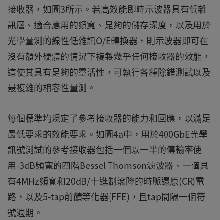
接收器，如圖3所示。若高效能即時示波器具有低雜
訊層、適合應用的頻寬、足夠的儲存深度，以及用於
光學量測的線性低雜訊O/E轉換器，則示波器即可在
沒有額外硬體的情況下複製幾乎任何接收器的效能，
這使其具有足夠的靈活性，可執行各種除錯測試以及
最複雜的相容性量測。
每個標準均規定了參考接收器的能力和回應，以滿足
最低要求的效能要求。如圖4a中，用於400GbE光學
訊號測試的參考接收器包括一個以一半的傳輸率使
用-3dB頻寬的四階Bessel Thomson濾波器、一個具
有4MHz頻寬和20dB/十進制滾降的時脈還原(CR)電
路，以及5-tap前饋等化器(FFE)，且tap間隔一個符
號週期。