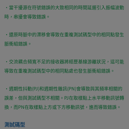
・當干擾源在符號錯誤的大致相同的時間延遲引入振幅波動
時，串擾會導致錯誤。
・還原時脈中的漂移會導致在重複測試碼型中的相同點發生
脈衝組錯誤。
・交流耦合頻寬不足的接收器將經歷基線游離狀況，這可能
導致在重複測試碼型中的相同點處也發生脈衝組錯誤。
・週期性抖動(PJ)和週期性雜訊(PN)會導致與其頻率相關的
誤差，但與測試碼型不相關。PJ在取樣點上水平移動訊號轉
換，而PN在取樣點上方或下方移動訊號，進而導致錯誤。
測試碼型