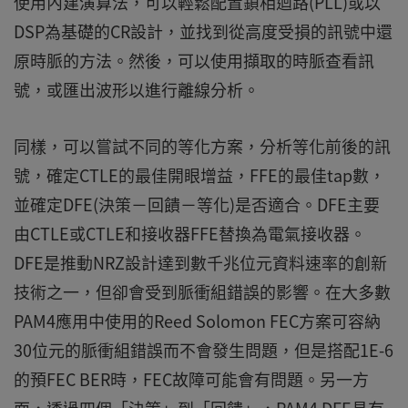
使用內建演算法，可以輕鬆配置鎖相迴路(PLL)或以
DSP為基礎的CR設計，並找到從高度受損的訊號中還
原時脈的方法。然後，可以使用擷取的時脈查看訊
號，或匯出波形以進行離線分析。
同樣，可以嘗試不同的等化方案，分析等化前後的訊
號，確定CTLE的最佳開眼增益，FFE的最佳tap數，
並確定DFE(決策－回饋－等化)是否適合。DFE主要
由CTLE或CTLE和接收器FFE替換為電氣接收器。
DFE是推動NRZ設計達到數千兆位元資料速率的創新
技術之一，但卻會受到脈衝組錯誤的影響。在大多數
PAM4應用中使用的Reed Solomon FEC方案可容納
30位元的脈衝組錯誤而不會發生問題，但是搭配1E-6
的預FEC BER時，FEC故障可能會有問題。另一方