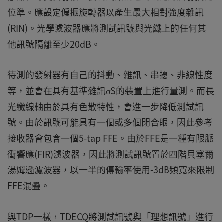
位準。應設定偏振旋轉器以產生最大相對強度雜訊
(RIN)。光學濾波器應將測試訊號與光纖上的任何其
他訊號隔離至少20dB。
待測的發射器有自己的抖動、雜訊、串擾、非線性度
等，並會在具有基準雜訊σS的裝置上進行量測。而長
光纖線軸由於具有色散特性，會進一步降低測試訊
號。由於訊號可能具有一個或多個閉合眼，因此參考
接收器會包含一個5-tap FFE。由於FFE是一種有限脈
衝響應(FIR)濾波器，因此將測試訊號置於四階貝塞爾
湯姆遜濾波器，以一半的傳輸率使用-3dB頻寬來限制
FFE混疊。
與TDP一樣，TDECQ將測試訊號與「理想訊號」進行