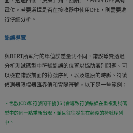
面，透過四個「決策」到「回饋」，PAM4 DFE具有
電位。若要選擇是否在接收器中使用DFE，則需要進
行仔細分析。
錯誤導覽
與BERT所執行的單值誤差量測不同，錯誤導覽透過
分析測試碼型中符號錯誤的位置以協助識別問題。可
以檢查錯誤前面的符號序列，以及還原的時脈、符號
偵測器限幅器臨界值和實際符號。以下是一些範例：
・色散(CD)和符號間干擾(ISI)會導致符號錯誤在重複測試碼
型中的同一點重新出現，並且往往發生在類似的符號序列
中。