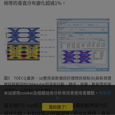
相等的垂直分布變化超過1%。
圖5 TDECQ量測，(a)應用高斯雜訊的理想訊號和(b)具有與理
想訊號相同的OMAouter但具有抖動、雜訊、串擾、散射等的測
試訊號，(c)TDECQ分析顯示。
本站使用cookie及相關技術分析來改善使用者體驗。
瞭解更
多
當五個FFE tap和三個限幅器時間延遲和臨界值均已
我知道了!
最佳化時，針對該值σ
計算SER。迭代此程序，直到
G