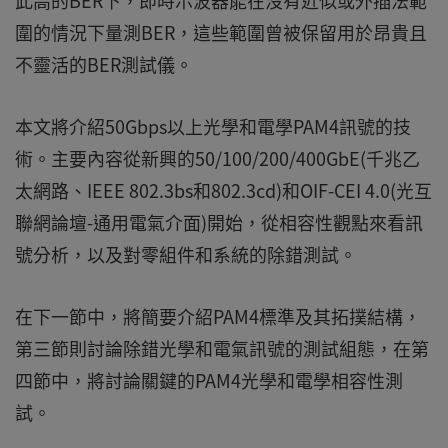
此高的BER下，即時示波器能在沒有近似或外插法範
圍的情況下量測BER，這些範圍曾被保留用於昂貴且
不靈活的BER測試儀。
本文將介紹50Gbps以上光學和電學PAM4訊號的技
術。主要內容從新興的50/100/200/400GbE(千兆乙
太網路、IEEE 802.3bs和802.3cd)和OIF-CEI 4.0(光互
聯網論壇-通用電氣介面)開始，從相容性觀點來看訊
號分析，以及對零組件和系統的除錯測試。
在下一節中，將簡要介紹PAM4標準及其拓撲結構，
第三節則討論除錯光學和電氣訊號的測試組態，在第
四節中，將討論關鍵的PAM4光學和電學相容性測
試。