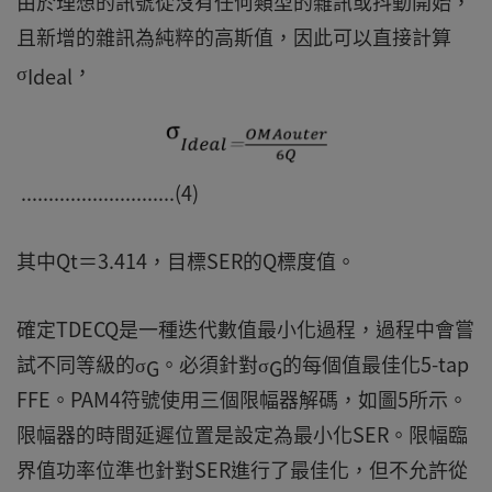
由於理想的訊號從沒有任何類型的雜訊或抖動開始，
且新增的雜訊為純粹的高斯值，因此可以直接計算
σ
，
Ideal
............................(4)
其中Qt＝3.414，目標SER的Q標度值。
確定TDECQ是一種迭代數值最小化過程，過程中會嘗
試不同等級的σ
。必須針對σ
的每個值最佳化5-tap
G
G
FFE。PAM4符號使用三個限幅器解碼，如圖5所示。
限幅器的時間延遲位置是設定為最小化SER。限幅臨
界值功率位準也針對SER進行了最佳化，但不允許從