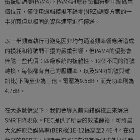
衝振幅調變(PAM4)。PAM4訊號在每個符號中編碼兩
個位元，僅使用邏輯模擬不歸零(NRZ)調變方案的一
半頻寬但以相同的資料速率進行傳送。
以一半頻寬執行可避免因非均勻通道頻率響應所造成
的損耗和符號間干擾的嚴重影響，但PAM4的優勢會
伴隨一些代價：四級系統的複雜性、12個不同的符號
轉換，每個都有自己的壓擺率，以及SNR(訊號與雜
訊比)下降至少為三倍，電壓為9.5dB，而光功率則為
4.7dB。
在大多數情況下，我們會導入前向錯誤校正來解決
SNR下降現象。FEC提供了所需的效能餘裕，可將最
大允許原始誤碼率(BER)從1E-12提高至2.4E-4。在如