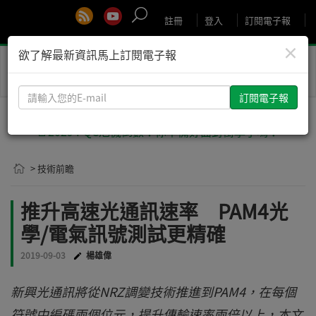
註冊
登入
訂閱電子報
×
欲了解最新資訊馬上訂閱電子報
Toggle
naviga
請
輸
入
🚨2029 PQC危機倒數！你準備好面對衝擊了嗎？
您
的
> 技術前瞻
E-
mail
推升高速光通訊速率 PAM4光
學/電氣訊號測試更精確
2019-09-03
楊雄偉
新興光通訊將從NRZ調變技術推進到PAM4，在每個
符號中編碼兩個位元，提升傳輸速率兩倍以上，本文