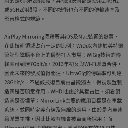
用的是60GHz的頻段，其他的技術都是使用2.4GHz
或5GHz的頻段，不同的技術也有不同的傳輸速率及
影音格式的規範。
AirPlay Mirroring憑藉著其iOS及Mac裝置的熱賣，
在此技術領域占有一定的比例；WiDi以內建於英特爾
筆記型電腦平台上的優勢打入市場；WiGig技術的傳
輸率可到達7Gbit/s，2013年初又與Wi-Fi聯盟合併，
因此未來的發展值得關注。UltraGig的傳輸率可到達
28Gbit/s，不過該技術目前由晶鐌獨占，得視裝置製
造商是否願意採用；WHDI也由於其獨占性，須看製
造商是否埋單；MirrorLink主要的應用目標是在車載
系統，並同時定義有線及無線的應用，由於是汽車連
線聯盟主推，因此比較有機會被車商所採用；而
Miracast由Wi-Fi聯盟提出，並基於既有的Wi-Fi技