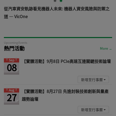
電
從汽車資安軌跡看見機器人未來: 機器人資安風險與防禦之
道 — VicOne
Upcoming Events
熱門活動
More →
Sep
【實體活動】9月8日 PCIe高速互連關鍵技術論壇
08
新增至行事曆
Aug
【實體活動】8月27日 先進封裝技術創新與量產
27
趨勢論壇
新增至行事曆