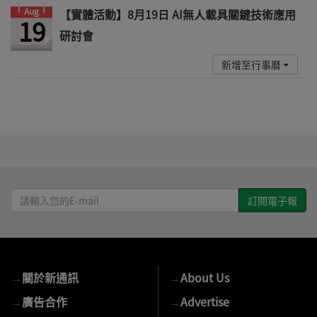
Aug
【實體活動】8月19日 AI無人載具關鍵技術應用
19
研討會
新增至行事曆
請
輸
入
您
的
→
關於新通訊
→
About Us
E-
mail
→
廣告合作
→
Advertise