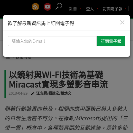
註冊
登入
訂閱電子報
×
欲了解最新資訊馬上訂閱電子報
Toggle
naviga
請
輸
入
> 技術前瞻
您
的
以鏡射與Wi-Fi技術為基礎
E-
Miracast實現多螢影音串流
mail
2013-04-29
江宜霖/劉建宏/蔡煥文
隨著行動裝置的普及，相關的應用服務已與大多數人
的日常生活密不可分。在微軟(Microsoft)提出的「三
螢一雲」概念中，各種螢幕間的互動連結，是許多使