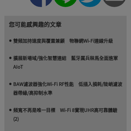
您可能感興趣的文章
雙頻加持速度與覆蓋兼顧 物聯網Wi-Fi連線升級
擴展新場域/強化智慧連結 藍牙厲兵秣馬全面進軍
AIoT
BAW濾波器強化Wi-Fi RF性能 低插入損耗/陡峭濾波
器帶緣/高抑制水準
頻寬不再是唯一目標 Wi-Fi 8實現UHR高可靠體驗
(2)