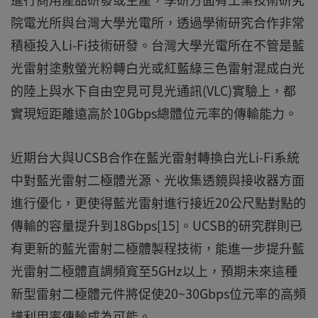
院電光所與台灣大學光電所，透過學術研究合作非常
積極投入Li-Fi技術研發。台灣大學光電所在不管是藍
光雷射塗敷螢光粉轉白光或紅藍綠三色雷射混成白光
的陸上與水下自由空見可見光通訊(VLC)實驗上，都
實現短距離遠高於10Gbps總體位元率的傳輸能力。
近期台大與UCSB合作在藍光雷射轉換白光Li-Fi系統
中對藍光雷射二極體光源、光收集透鏡與接收器方面
進行優化，更使得藍光雷射進行接近20公尺點對點的
傳輸的容量提升到18Gbps[15]。UCSB的研究群則已
有更新的藍光雷射二極體製程技術，能進一步提升藍
光雷射二極體直調頻寬至5GHz以上，預期未來這種
新型雷射二極體元件將促使20~30Gbps位元率的高頻
譜利用率傳輸成為可能。