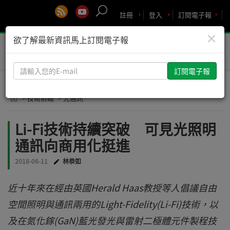
註冊
登入
訂閱電子報
×
欲了解最新資訊馬上訂閱電子報
Toggle
naviga
請
輸
入
> 技術前瞻
> 光通訊
您
的
Li-Fi技術持續突破 可見光照明
E-
通訊向商用化挺進
mail
2018-06-11
林恭如
近十年來在經由英國Herald Haas教授等人倡議自由
空間照明與通訊兩用的Light-Fidelity(Li-Fi)技術，以
及在氮化鎵(GaN)藍光發光與雷射二極體元件製程技