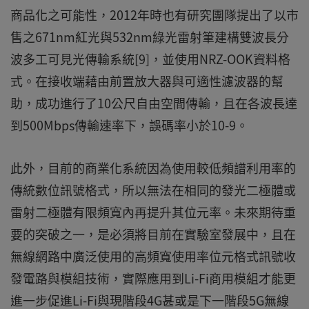
商品化之可能性，2012年時也有研究團隊提出了以市
售之671nm紅光與532nm綠光雷射筆建構雙波長分
波多工可見光傳輸系統[9]，並使用NRZ-OOK資料格
式。在接收端藉由前置放大器與可適性濾波器的幫
助，成功進行了10公尺自由空間傳輸，且在各波長達
到500Mbps傳輸速率下，誤碼率小於10-9。
此外，目前的商業化系統因為使用較低頻譜利用率的
傳統數位訊號格式，所以無法在相同的發光二極體或
雷射二極體有限頻寬內再提升其位元率。未來期待重
要的突破之一，是必須將目前在實驗室發展中，且在
無線網路中廣泛使用的高頻寬使用率位元格式訊號收
發電路與模組技術，實際應用到Li-Fi商用模組才能更
進一步促進Li-Fi與現階段4G甚或是下一階段5G無線