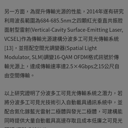
另一方面，為提升傳輸光源的性能，2014年遂有研究
利用波長範圍為684-685.5nm之四顆紅光垂直共振腔
面射型雷射(Vertical-Cavity Surface-Emitting Laser,
VCSEL)作為傳輸光源建構分波多工可見光傳輸系統
[13]，並搭配空間光調變器(Spatial Light
Modulator, SLM)調變16-QAM OFDM格式訊號於傳
輸光源上，達成傳輸速率達2.5×4Gbps之15公尺自
由空間傳輸。
以上研究證明了分波多工可見光傳輸系統之潛力，若
將分波多工可見光技術引入自動載具通訊系統中，並
配合氮化鎵藍光雷射二極體與發光二極體，可建構能
同時提供大量自動載具高速存取且成本低廉之可見光