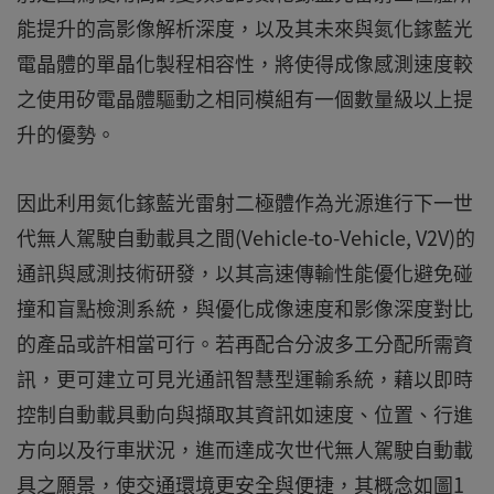
能提升的高影像解析深度，以及其未來與氮化鎵藍光
電晶體的單晶化製程相容性，將使得成像感測速度較
之使用矽電晶體驅動之相同模組有一個數量級以上提
升的優勢。
因此利用氮化鎵藍光雷射二極體作為光源進行下一世
代無人駕駛自動載具之間(Vehicle-to-Vehicle, V2V)的
通訊與感測技術研發，以其高速傳輸性能優化避免碰
撞和盲點檢測系統，與優化成像速度和影像深度對比
的產品或許相當可行。若再配合分波多工分配所需資
訊，更可建立可見光通訊智慧型運輸系統，藉以即時
控制自動載具動向與擷取其資訊如速度、位置、行進
方向以及行車狀況，進而達成次世代無人駕駛自動載
具之願景，使交通環境更安全與便捷，其概念如圖1