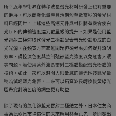
所幸近年學術界在轉移波長螢光材料研發上也有重要
的進展，可以商業化量產且活期短至數奈秒的螢光材
料已經問世。上述這些高速元件與材料將有機會使白
光Li-Fi的傳輸速度達到數量級的提升。如果是使用藍
光雷射二極體取代發光二極體配合螢光粉體形成的白
光光源，在頻寬方面毫無問題但須考慮如何提升流明
效率、調控演色度與控制殘餘藍光強度以免危害人眼
等問題。若使用紫外波長雷射二極體搭配螢光粉體的
技術，如此一來可以避開人眼敏感的藍光區殘餘光量
稍為減輕藍光危害，二來可以拓寬波長轉換後黃綠光
區帶寬對演色度的調整更有助益。
除了現有的氮化鎵藍光雷射二極體之外，日本住友商
事為此極具市場價值的未來應用甚至已先一步開發出