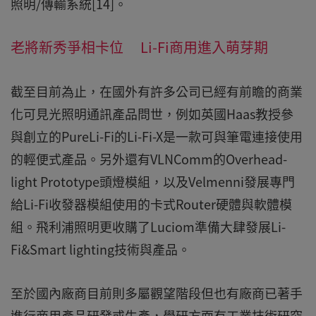
照明/傳輸系統[14]。
老將新秀爭相卡位 Li-Fi商用進入萌芽期
截至目前為止，在國外有許多公司已經有前瞻的商業
化可見光照明通訊產品問世，例如英國Haas教授參
與創立的PureLi-Fi的Li-Fi-X是一款可與筆電連接使用
的輕便式產品。另外還有VLNComm的Overhead-
light Prototype頭燈模組，以及Velmenni發展專門
給Li-Fi收發器模組使用的卡式Router硬體與軟體模
組。飛利浦照明更收購了Luciom準備大肆發展Li-
Fi&Smart lighting技術與產品。
至於國內廠商目前則多屬觀望階段但也有廠商已著手
進行商用產品研發或生產，學研方面有工業技術研究