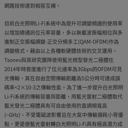
網路技術達到相容互補。
目前白光照明Li-Fi系統中為提升可調變頻譜的使用率
以增加總通訊位元率容量，多以無載波振幅相位與多
進制正交振幅調變-正交分頻多工(QAM-OFDM)作為
調變格式。藉由以上各種軟硬體技術的交叉運用，
Tsonev與其研究團隊使用藍光微型發光二極體在
2014年時首度進行了位元速率為3Gbps的OFDM可見
光傳輸，其在自由空間傳輸距離為5公分時可達成誤
碼率<2×10-3之傳輸性能。為了進一步提升白光照明
Li-Fi系統的傳輸容量與距離，用藍光雷射二極體取代
藍光發光二極體具有可自由使用的直調頻寬高
(~GHz)、不受電磁波影響且在大氣中傳輸損耗小等優
點，更是使藍光雷射轉白光照明Li-Fi具有極高潛力成