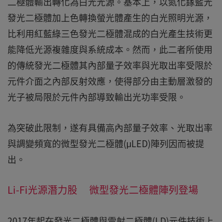
二極體輸出轉化為白光光源。基本上，以氮化鎵藍光
發光二極體加上色轉換螢光體產生的白光照明光源，
比利用紅藍綠三色發光二極體混成的白光產生技術更
能降低光源複雜度與系統成本。然而，此二者所使用
的傳統發光二極體其內部量子效率與光取出率受限於
元件介面之內部反射效應，使得部分由主動層激發的
光子被局限於元件內部導致輸出光功率受限。
為突破此限制，遂有具備高內部量子效率、光取出率
與調變頻寬的微型發光二極體(μLED)陣列因而被提
出。
Li-Fi光源潛力股 微型發光二極體陣列登場
2017年起在發光二極體與雷射二極體(LD)元件技術上