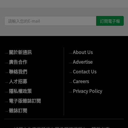
請
輸
入
您
的
→
關於新通訊
→
About Us
E-
mail
→
廣告合作
→
Advertise
→
聯絡我們
→
Contact Us
→
人才招募
→
Careers
→
隱私權政策
→
Privacy Policy
→
電子版雜誌訂閱
→
雜誌訂閱