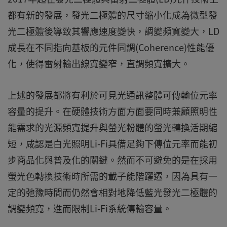
都有新的發展，發光二極體的尺寸縮小化成為微型發
光二極體後導致其響應速度變快，調變頻寬變大，LD
成長在不同指向基板的元件同調(Coherence)性能優
化，使得雷射輸出線寬變窄，直調頻寬擴大。
上述的發展都將有利於可見光通訊整體可傳輸位元率
容量的提升。在硬體技術方面方面要同時兼顧照明性
能需求的光源頻寬提升與螢光粉體的螢光轉換活期縮
短，咸認是白光照明Li-Fi具備足夠下傳位元率而能初
步商品化與普及化的關鍵。然而不可避免的是在採用
螢光色轉換技術時所需的載子能階躍遷，因為具有一
定的弛豫時間而仍然會相對地降低藍光發光二極體的
調變頻寬，進而限制Li-Fi系統傳輸容量。