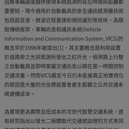
因應車輛速度越快使得系統感測的容忍時間與距離都
要更短，現今適用於自動載具的安全通訊感測器技術
包括超音波、微波近程雷達和視訊識別等技術。為跳
脫傳統框架，車輛訊息和通訊系統(Vehicle
Information and Communication System, VICS)的
概念早於1996年被提出[1]，其主要概念是利用設置
於道路旁之光訊號源所發出之紅外光，偵測路上行駛
之自動載具並即時掌握交通訊息以期在第一時間控制
交通流量。然而VICS遲至今日仍未能被真正地實用化
的原因是大量的光信標設置會產生鉅額之公共交通系
統建構成本。
為實現更為實際且低成本的次世代智慧交通系統，遂
有研究指出以發光二極體取代交通號誌燈的方式來同