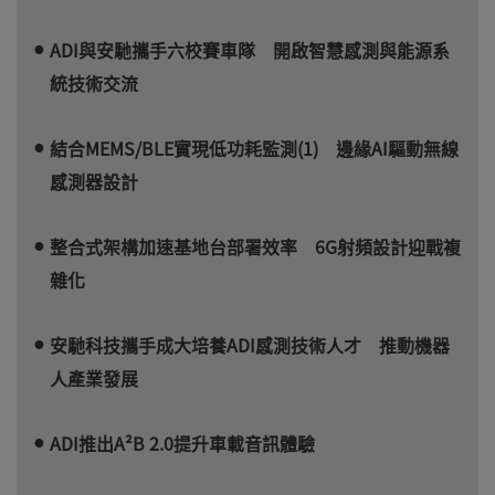
ADI與安馳攜手六校賽車隊 開啟智慧感測與能源系
統技術交流
結合MEMS/BLE實現低功耗監測(1) 邊緣AI驅動無線
感測器設計
整合式架構加速基地台部署效率 6G射頻設計迎戰複
雜化
安馳科技攜手成大培養ADI感測技術人才 推動機器
人產業發展
ADI推出A²B 2.0提升車載音訊體驗