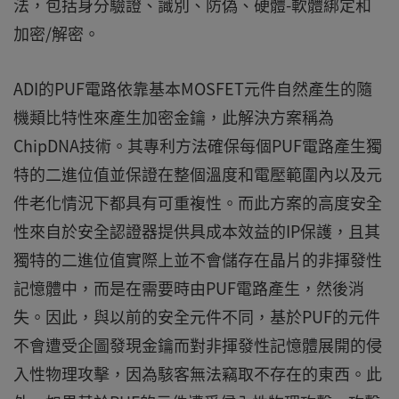
法，包括身分驗證、識別、防偽、硬體-軟體綁定和
加密/解密。
ADI的PUF電路依靠基本MOSFET元件自然產生的隨
機類比特性來產生加密金鑰，此解決方案稱為
ChipDNA技術。其專利方法確保每個PUF電路產生獨
特的二進位值並保證在整個溫度和電壓範圍內以及元
件老化情況下都具有可重複性。而此方案的高度安全
性來自於安全認證器提供具成本效益的IP保護，且其
獨特的二進位值實際上並不會儲存在晶片的非揮發性
記憶體中，而是在需要時由PUF電路產生，然後消
失。因此，與以前的安全元件不同，基於PUF的元件
不會遭受企圖發現金鑰而對非揮發性記憶體展開的侵
入性物理攻擊，因為駭客無法竊取不存在的東西。此