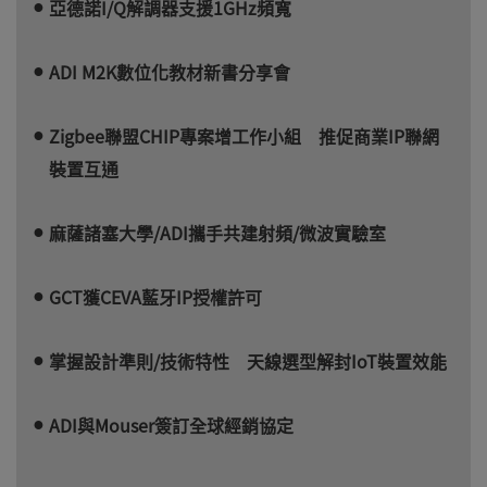
亞德諾I/Q解調器支援1GHz頻寬
ADI M2K數位化教材新書分享會
Zigbee聯盟CHIP專案增工作小組 推促商業IP聯網
裝置互通
麻薩諸塞大學/ADI攜手共建射頻/微波實驗室
GCT獲CEVA藍牙IP授權許可
掌握設計準則/技術特性 天線選型解封IoT裝置效能
ADI與Mouser簽訂全球經銷協定