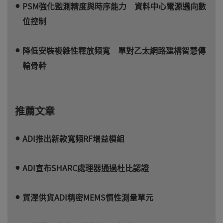
PSM強化監測精度與時序能力 資料中心電源邁向數
位控制
降低安裝複雜性釋放頻寬 單對乙太網路建構智慧傳
輸骨幹
推薦文章
ADI推出新款寬頻RF增益模組
ADI宣布SHARC處理器通過杜比認證
貿澤供貨ADI精密MEMS慣性測量單元