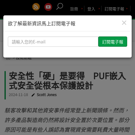
註冊
登入
訂閱電子報
×
欲了解最新資訊馬上訂閱電子報
Toggle
naviga
請
輸
入
> 技術前瞻
您
的
安全性「硬」是要得 PUF嵌入
E-
式安全從根本保護設計
mail
2024-11-18
Scott Jones
駭客攻擊和其他資安事件經常登上新聞頭條。然而，
許多產品製造商仍然將設計安全置於次要位置。部分
原因可能是有些人誤認為實現資安需要耗費大量時間