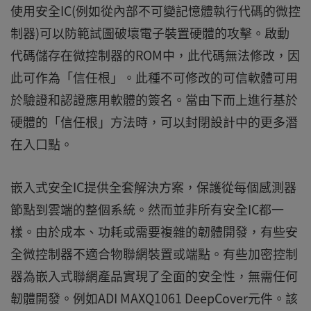
使用安全IC(例如從內部不可變記憶體執行代碼的微控
制器)可以防範試圖破壞電子裝置硬體的攻擊。啟動
代碼儲存在微控制器的ROM中，此代碼無法修改，因
此可作為「信任根」。此種不可修改的可信軟體可用
於驗證和認證應用軟體的簽名。當由下而上進行基於
硬體的「信任根」方法時，可以封閉設計中的更多潛
在入口點。
嵌入式安全IC提供全套解決方案，保護從每個感測器
節點到雲端的整個系統。然而並非所有安全IC都一
樣。由於成本、功耗或需要複雜的韌體開發，有些安
全微控制器不適合物聯網裝置或端點。有些加密控制
器為嵌入式聯網產品實現了全面的安全性，無需任何
韌體開發。例如ADI MAXQ1061 DeepCover元件。該