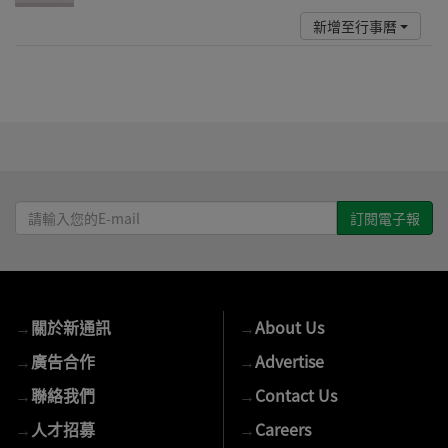
新增至行事曆
請
輸
入
您
的
→
關於新通訊
→
About Us
E-
mail
→
廣告合作
→
Advertise
→
聯絡我們
→
Contact Us
→
人才招募
→
Careers