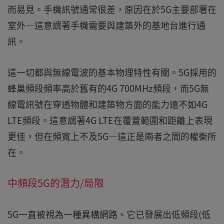
而易見。手機訊號通常很差，原因在於5G主要部署在
室外—這意謂著手機需要與建築外的基地台進行通
訊。
這一切都與無線電波的基本物理特性有關。5G採用的
蜂巢頻段頻率高於舊有的4G 700MHz頻段，而5G無
線電訊號在穿透物體和建築物方面的能力遠不如4G
LTE頻段。這意謂著4G LTE在覆蓋範圍和距離上表現
更佳，但在頻寬上不及5G—這正是兩者之間的權衡所
在。
中頻段5G的潛力/局限
5G一直被視為一種異構網路。它已發展出低頻段(低