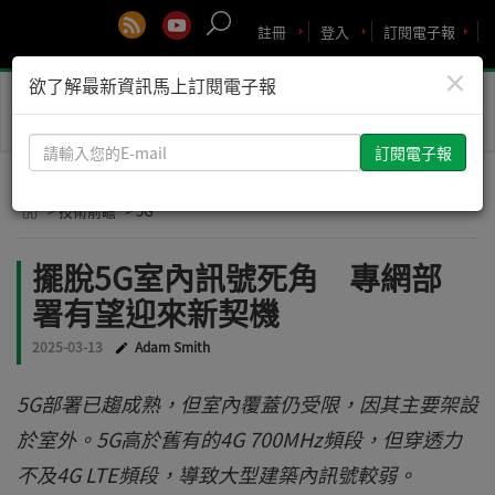
註冊
登入
訂閱電子報
×
欲了解最新資訊馬上訂閱電子報
Toggle
naviga
請
輸
入
> 技術前瞻
> 5G
您
的
擺脫5G室內訊號死角 專網部
E-
署有望迎來新契機
mail
2025-03-13
Adam Smith
5G部署已趨成熟，但室內覆蓋仍受限，因其主要架設
於室外。5G高於舊有的4G 700MHz頻段，但穿透力
不及4G LTE頻段，導致大型建築內訊號較弱。