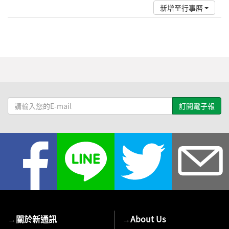
新增至行事曆
請
輸
入
您
的
E-
mail
→
關於新通訊
→
About Us