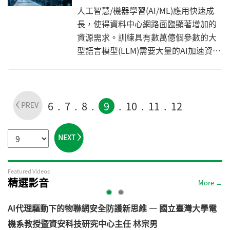
人工智慧/機器學習(AI/ML)應用快速成
長，使得資料中心網路面臨顯著增加的
資源需求。訓練具有數萬億個參數的大
型語言模型(LLM)需要大量的AI加速資
源，例如GPU，而GPU之間的資料傳輸
效率也是訓練LLM的關鍵因素。
6
7
8
9
10
11
12
Featured Videos
精選影音
More →
AI代理驅動下的物聯網安全防護新思維 — 國立臺灣大學電
機系教授暨資安科技研究中心主任 林宗男
道