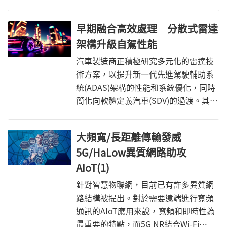
數，也是PCI-SIG為64GT/s定義的PCIe
6.0電氣合規標準的一部分。本文將進一
早期融合高效處理 分散式雷達
步探索Rx和Tx鏈路均衡測試的設置和要
架構升級自駕性能
求。
汽車製造商正積極研究多元化的雷達技
術方案，以提升新一代先進駕駛輔助系
統(ADAS)架構的性能和系統優化，同時
簡化向軟體定義汽車(SDV)的過渡。其
中，分散式雷達架構被視為是最具潛力
的方案之一。
大頻寬/長距離傳輸發威
5G/HaLow異質網路助攻
AIoT(1)
針對智慧物聯網，目前已有許多異質網
路結構被提出。對於需要遠端進行寬頻
通訊的AIoT應用來說，寬頻和即時性為
最重要的特點，而5G NR結合Wi-Fi