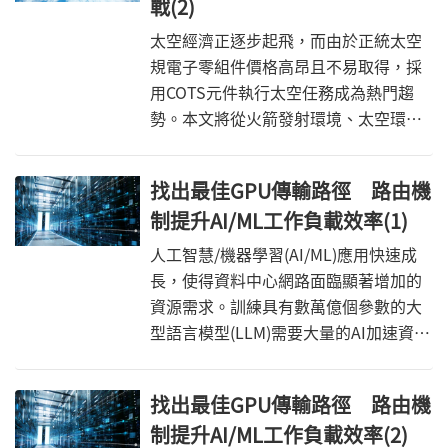
戰(2)
太空經濟正逐步起飛，而由於正統太空
規電子零組件價格高昂且不易取得，採
用COTS元件執行太空任務成為熱門趨
勢。本文將從火箭發射環境、太空環
境，逐一說明COTS欲跨入太空應用將面
臨的挑戰和驗證測試方式。
找出最佳GPU傳輸路徑 路由機
制提升AI/ML工作負載效率(1)
人工智慧/機器學習(AI/ML)應用快速成
長，使得資料中心網路面臨顯著增加的
資源需求。訓練具有數萬億個參數的大
型語言模型(LLM)需要大量的AI加速資
源，例如GPU，而GPU之間的資料傳輸
效率也是訓練LLM的關鍵因素。
找出最佳GPU傳輸路徑 路由機
制提升AI/ML工作負載效率(2)