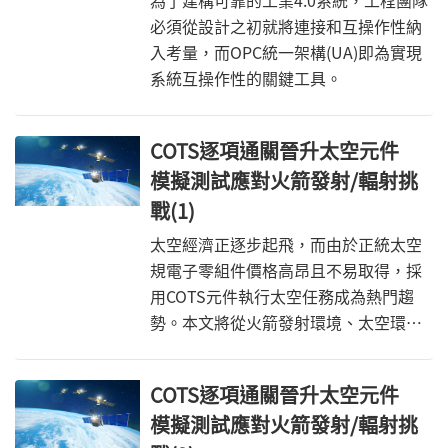
為了建構可靠的工業4.0系統，工程團隊
必須從設計之初就將連接和互操作性納
入考量，而OPC統一架構(UA)即為實現
系統互操作性的關鍵工具。
COTS逐項通關晉升太空元件
模擬測試應對火箭發射/輻射挑
戰(1)
太空經濟正逐步起飛，而由於正統太空
規電子零組件價格高昂且不易取得，採
用COTS元件執行太空任務成為熱門趨
勢。本文將從火箭發射環境、太空環
境，逐一說明COTS欲跨入太空應用將面
臨的挑戰和驗證測試方式。
COTS逐項通關晉升太空元件
模擬測試應對火箭發射/輻射挑