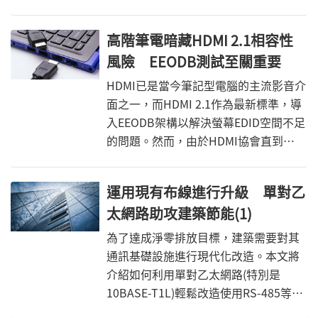
不穩定的背後原因，並提供相關除錯方
法。
高階筆電暗藏HDMI 2.1相容性
風險 EEODB測試至關重要
HDMI已是當今筆記型電腦的主流影音介
面之一，而HDMI 2.1作為最新標準，導
入EEODB架構以解決螢幕EDID空間不足
的問題。然而，由於HDMI協會直到
2021年8月才將EEODB測試正式列為必
測項目，HDMI 2.1產品可能面臨相容性
運用現有布線進行升級 單對乙
問題。
太網路助攻建築節能(1)
為了達成淨零排放目標，建築需要對其
通訊基礎設施進行現代化改造。本文將
介紹如何利用單對乙太網路(特別是
10BASE-T1L)輕鬆改造使用RS-485等傳
統鏈路的建築。