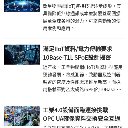
衛星物聯網(IoT)連接技術逐步成形，其
具備降低無線通訊成本並將覆蓋範圍擴
展至全球各地的潛力，可望帶動新的使
用案例和應用。
滿足IIoT資料/電力傳輸要求
10Base-T1L SPoE設計揭密
近年來，工業物聯網(IIoT)及資料型應用
蓬勃發展，將感測器、致動器及控制器
裝置的密度及性能需求推至新高，而採
用搭載單對乙太網路(SPE)的10Base-
T1L有助於滿足IIoT的資料和電力傳輸需
求。
工業4.0設備面臨連接挑戰
OPC UA確保資料交換安全互通