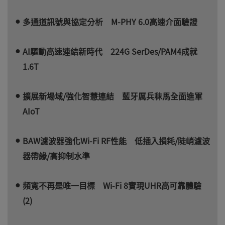
多通道訊號與協定分析 M-PHY 6.0高速介面驗證
AI驅動高速連結新時代 224G SerDes/PAM4成就
1.6T
擴展新場域/強化智慧連結 藍牙厲兵秣馬全面進軍
AIoT
BAW濾波器強化Wi-Fi RF性能 低插入損耗/陡峭濾波
器帶緣/高抑制水準
頻寬不再是唯一目標 Wi-Fi 8實現UHR高可靠體驗
(2)