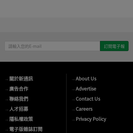
請
輸
入
您
的
→
關於新通訊
→
About Us
E-
mail
→
廣告合作
→
Advertise
→
聯絡我們
→
Contact Us
→
人才招募
→
Careers
→
隱私權政策
→
Privacy Policy
→
電子版雜誌訂閱