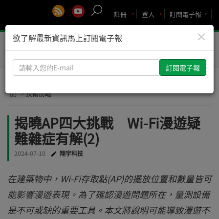
註冊
登入
訂閱電子報
×
欲了解最新資訊馬上訂閱電子報
Toggle
naviga
請
輸
入
> 技術前瞻
您
的
揭曉AP四大挑戰 Wi-Fi漫遊疑
E-
難雜症有解(2)
mail
2024-07-10
翔宇科技
在建築物中，Wi-Fi存取點(AP)的擺放位置和數量皆可
能影響漫遊表現。為了確認漫遊問題所在，量測設備
是不可或缺的重要工具。本文將說明可能導致漫遊不