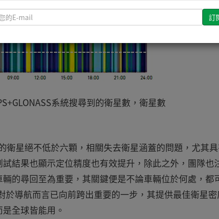
請
輸
入
您
的
E-
mail
PS+GLONASS系統搜尋到的衛星數，衛星數
尋到的衛星絕不低於六顆，相關失去衛星涵蓋的問題，尤其具
測試結果也顯示定位精度也有效提升，除此之外，團隊也
車輛的尋回至為重要，其關鍵便是不論車輛位於何處，都
作，對於導航而言已向前跨出重要的一步，其提供最佳衛星密
而是全球皆能用。