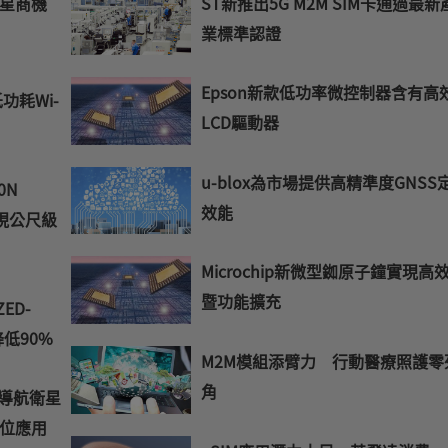
星商機
ST新推出5G M2M SIM卡通過最新
業標準認證
Epson新款低功率微控制器含有高
功耗Wi-
LCD驅動器
u-blox為市場提供高精準度GNSS
0N
效能
實現公尺級
Microchip新微型銣原子鐘實現高
暨功能擴充
ED-
低90%
M2M模組添臂力 行動醫療照護零
角
球導航衛星
位應用