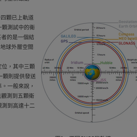
二十四顆已上軌道
一顆測試中的衛
甚者的是一個結
位於地球外層空間
定位，其中三顆
另一顆則提供發送
準。一般來說，
能觀測到五顆衛
觀測到高達十二