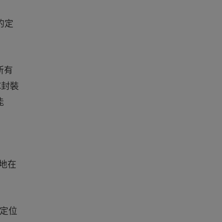
的定
所有
C封裝
能
效地在
即定位