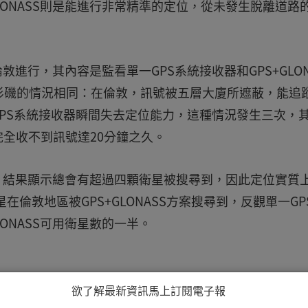
LONASS則是能進行非常精準的定位，從未發生脫離道路
敦進行，其內容是監看單一GPS系統接收器和GPS+GLON
杉磯的情況相同：在倫敦，訊號被五層大廈所遮蔽，能追
GPS系統接收器瞬間失去定位能力，這種情況發生三次，
完全收不到訊號達20分鐘之久。
測試，結果顯示總會有超過四顆衛星被搜尋到，因此定位實質
在倫敦地區被GPS+GLONASS方案搜尋到，反觀單一GP
ONASS可用衛星數的一半。
欲了解最新資訊馬上訂閱電子報