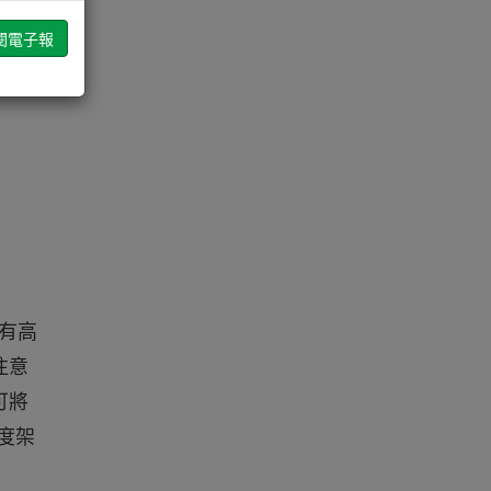
有高
注意
可將
度架