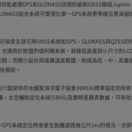
理GPS和GLONASS訊號的最新GNSS模組Jupiter
GLONASS結合系統可實現比單一GPS系統更準確且更卓越
組，可接受全球可用GNSS系統如GPS、GLONASS與QZSS的
也適用於歐盟的伽利略系統。其極低高度與小尺寸的LC
空間；而精小設計與寬廣溫度範圍，則成為低、中、高量
極佳模組。
介面提供符合國家海洋電子協會(NMEA)標準協定的所有
構、太空輔助定位系統(SBAS)及實時星曆表數據，可有
GPS系統定位時會產生脫離道路幾公尺(m)的情況，亦