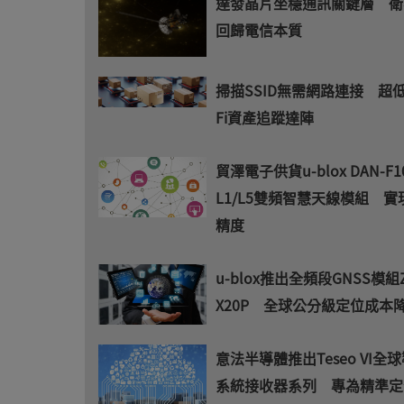
達發晶片坐穩通訊關鍵層 衛
回歸電信本質
掃描SSID無需網路連接 超低
Fi資產追蹤達陣
貿澤電子供貨u-blox DAN-F1
L1/L5雙頻智慧天線模組 
精度
u-blox推出全頻段GNSS模組Z
X20P 全球公分級定位成本降
意法半導體推出Teseo VI全
系統接收器系列 專為精準定