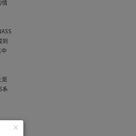
的情
ASS
蹤到
其中
上是
S系
×