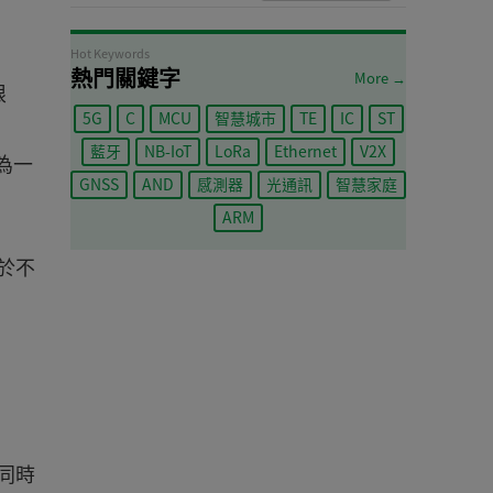
Hot Keywords
熱門關鍵字
More →
限
5G
C
MCU
智慧城市
TE
IC
ST
藍牙
NB-IoT
LoRa
Ethernet
V2X
為一
GNSS
AND
感測器
光通訊
智慧家庭
ARM
於不
，同時