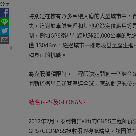
分享
特別是在擁有眾多高樓大廈的大型城市中，
失，這對於車隊管理和其他追蹤定位應用等是
制，例如GPS衛星在距地球20,000公里
僅-130dBm，經過城市干擾環境甚至產
種真正的挑戰。
為克服種種限制，工程師決定開創一個結合GP
同軌道衛星且涵蓋率達全球，應該對導航帶
結合GPS及GLONASS
2012年2月，泰利特(Telit)的GNSS工
GPS+GLONASS接收器的導航精度。該團隊