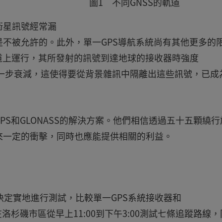
圖1 不同GNSS的軌道
衛星訊號經常漏
不被允許的。此外，單一GPS導航系統尚有其他更多的
的軌道上運行，其所發射的訊號到達地球的接收器時強度
生進一步衰減，這使得要從背景雜訊中隔離出這些訊號，已成
S和GLONASS的解決方案。他們相信透過五十五顆繞行
來一定的衝擊，同時也應能提供相關的利益。
程師群決定實地進行測試，比較單一GPS系統接收器和
在洛杉磯市區從早上11:00到下午3:00測試七條追蹤路線