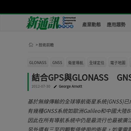
產業動態
應用趨勢
> 技術前瞻
GLONASS
GNSS
衛星導航
全球定位
電子地圖
結合GPS與GLONASS G
2012-07-30
George Arnott
基於無線傳輸的全球導航衛星系統(GNSS
有幾種GNSS系統如歐洲Galileo和中國大陸
因此在所有導航系統中仍是最流行也最被廣泛
另外還有三至四顆暫停使用的衛星，如果需