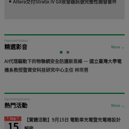
Altera交付Stratix IV GX收發器訊號完整性開發套件
Featured Videos
精選影音
More →
AI代理驅動下的物聯網安全防護新思維 — 國立臺灣大學電
機系教授暨資安科技研究中心主任 林宗男
道
Upcoming Events
熱門活動
More →
Sep
【實體活動】9月15日 電動車充電暨充電樁設計
15
解密