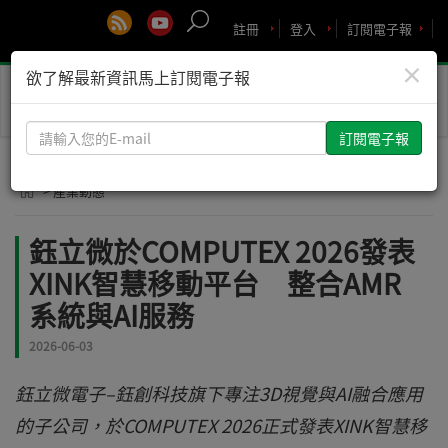
註冊
登入
訂閱電子報
×
欲了解最新資訊馬上訂閱電子報
Toggle
naviga
請
輸
入
> 產業動態
您
的
鈺立微於COMPUTEX 2026發表
E-
XINK智慧移動平台 整合AMR
mail
系統與AI服務
2026-06-03
鈺立微電子–鈺創科技旗下專注3D視覺與AI融合應用
的子公司，於COMPUTEX 2026正式發表XINK智慧移