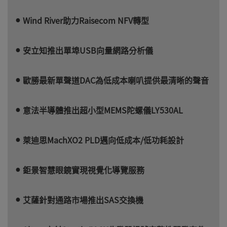
Wind River助力Raisecom NFV轉型
安立知推出單埠USB向量網路分析儀
歐勝最新單聲道DAC為低成本喇叭提供最清晰的聲音
意法半導體推出超小型MEMS陀螺儀LY530AL
萊迪思MachXO2 PLD邁向低成本/低功耗設計
鉅景智慧眼鏡實現視覺化導覽服務
艾薩針對通路市場推出SAS交換機