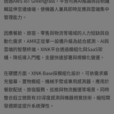
透過AWS IoT Greengrass，平台可將AI推論與控制邏
輯延伸至邊緣端，使機器人兼具即時反應與雲端集中
管理能力。
因應餐飲、旅宿、零售與物流等場域的人力短缺與自
動化需求，AMR正從單一設備升級為結合感測、AI與
雲端的智慧終端。XINK平台透過模組化與SaaS架
構，降低導入門檻，支援快速部署與規模化營運。
在硬體方面，XINK-Base採模組化設計，可依需求擴
充螢幕、置物模組、機械手臂或專用感測器，應用於
餐飲配送、旅宿服務、巡檢與物流搬運等場景。同時
整合鈺立微既有3D深度感測與機器視覺技術，縮短開
發週期並提升系統彈性。