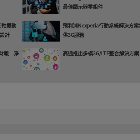
最佳顯示器零組件
三軸振動
飛利浦Nexperia行動系統解決方案
設計
供3G服務
季財報 淨
高通推出多模3G/LTE整合解決方案