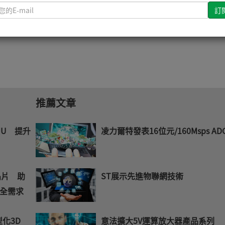
請
快速完成原型設計，並加速導入常時啟動影像解決方案。
輸
入
您
的
E-
mail
推薦文章
MU 提升
凌力爾特發表16位元/160Msps AD
晶片 助
ST展示先進物聯網技術
全需求
型化3D
意法擴大5V運算放大器產品系列