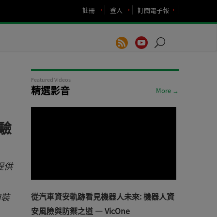
註冊
登入
訂閱電子報
Featured Videos
精選影音
More →
驗
提供
用裝
從汽車資安軌跡看見機器人未來: 機器人資
安風險與防禦之道 — VicOne