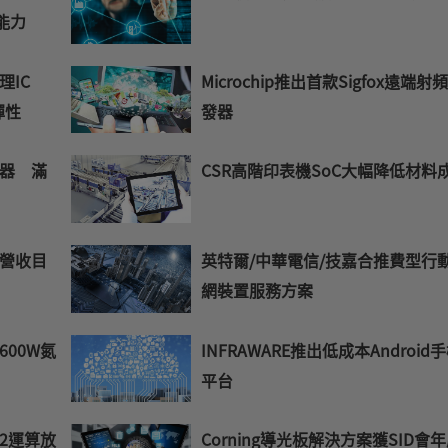
能力
IC
Microchip推出首款Sigfox遠端射
彈性
發器
器 滿
CSR高階印表機SoC大幅降低材料
營收目
英特爾/中華電信/技嘉合推費型行
網裝置服務方案
00W氮
INFRAWARE推出低成本Android
平台
2運算放
Corning導光板解決方案獲SID會