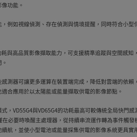
影像功能。
能，例如視線偵測、存在偵測與情境提醒，同時符合小型
低功耗與高品質影像擷取能力，可支援精準追蹤與空間感知
間。
些感測器可讓更多運算在裝置端完成，降低對雲端的依賴
也適合應用於以太陽能或能量擷取供電的影像節點。
，VD55G4與VD65G4的功耗最高可較傳統全局快門感
僅在必要時喚醒主處理器，從持續串流運作轉為事件觸發
池續航，並使小型電池或能量採集供電的影像系統更具實