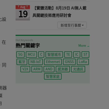
Aug
【實體活動】8月19日 AI無人載
19
具關鍵技術應用研討會
化設
新增至行事曆
Hot Keywords
，在
熱門關鍵字
More →
5G
MCU
C
智慧城市
TE
IC
ST
藍牙
NB-IoT
Ethernet
GNSS
LoRa
，同
V2X
ARM
AND
感測器
光通訊
智慧家庭
測器
模
用