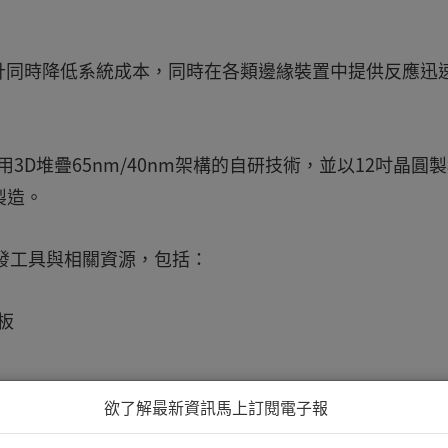
計同時降低系統成本，同時在各類邊緣裝置中提供反應迅
測器採用3D堆疊65nm/40nm架構的自研技術，並以12吋晶圓
製造。
發工具與相關資源，包括：
發板
欲了解最新資訊馬上訂閱電子報
用開發