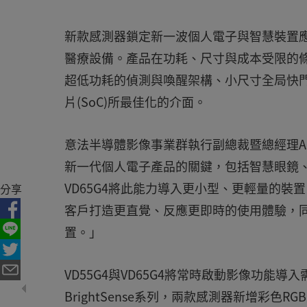
新款感測器鎖定新一波個人電子與智慧裝置應用
醫療設備。產品在功耗、尺寸與成本受限的條
超低功耗的偵測與喚醒架構、小尺寸全局快
片(SoC)所最佳化的介面。
意法半導體影像事業群執行副總裁暨總經理Alexa
新一代個人電子產品的關鍵，包括智慧眼鏡、A
VD65G4將此能力導入更小型、更輕量的
分享
客戶打造更直覺、反應更即時的使用體驗，同
置。」
VD55G4與VD65G4將常時啟動影像功能
BrightSense系列，兩款感測器新增彩