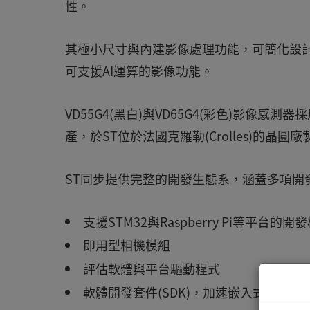
性。
其極小尺寸與內建影像處理功能，可簡化設
可支援AI運算的影像功能。
VD55G4(黑白)與VD65G4(彩色)影像感
產，於ST位於法國克羅勒(Crolles)的晶圓廠
ST同步提供完整的開發生態系，涵蓋多項開
支援STM32與Raspberry Pi等平台的開
即用型相機模組
評估軟體與平台驅動程式
軟體開發套件(SDK)，加速嵌入式影像應