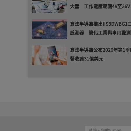
大器 工作電壓範圍4V至36V
意法半導體推出IIS3DWBG1
感測器 簡化工業與車用監測
意法半導體公布2026年第1
營收達31億美元
請