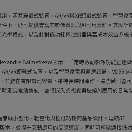
，涵蓋穿戴式裝置、AR/VR與XR頭戴式裝置、智慧家
件下，仍可提供豐富的影像資訊與AI可用資料。其設計
門光學格式，以及針對低功耗微控制器與高成本效益系統
ndre Balmefrezol表示，「常時啟動影像功能正逐
R/VR頭戴式裝置，以及智慧家電與醫療設備。VD55G4
裝置，並能在有限電池容量下維持長時間運作。這些感測器
時延長電池續航，並將嵌入式視覺與邊緣AI應用於日常
導入需兼顧小型化、輕量化與極低功耗的產品設計。延續ST
色RGB版本，並提升互動應用的反應速度，同時可輕鬆連接低