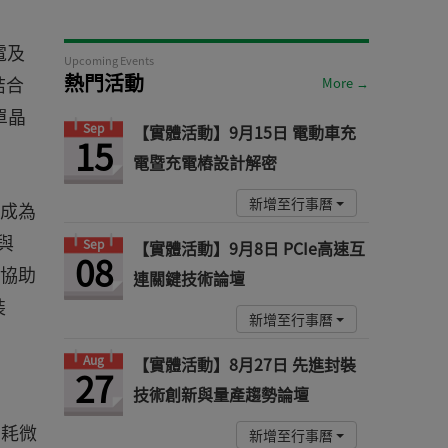
電及
Upcoming Events
熱門活動
結合
More →
單晶
Sep
【實體活動】9月15日 電動車充
15
電暨充電樁設計解密
新增至行事曆
漸成為
與
Sep
【實體活動】9月8日 PCIe高速互
08
可協助
連關鍵技術論壇
裝
新增至行事曆
Aug
【實體活動】8月27日 先進封裝
27
技術創新與量產趨勢論壇
功耗微
新增至行事曆