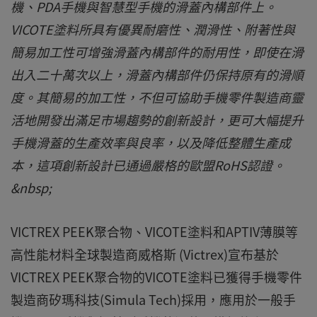
機、PDA手機與智慧型手機的滑蓋內構部件上。
VICOTE塗料所具有優異耐磨性、潤滑性、附著性與
簡易加工性可增強滑蓋內構部件的耐用性，即使在滑
出入二十萬次以上，滑蓋內構部件仍保持原有的滑順
度。其簡易的加工性，不但可協助手機零件製造商靈
活地開發出滿足市場趨勢的創新設計，更可大幅提升
手機滑蓋的生產效率與良率，以及降低整體生產成
本，這項創新設計已通過嚴格的歐盟RoHS認證。
&nbsp;
VICTREX PEEK聚合物、VICOTE塗料和APTIV薄膜等
高性能材料全球製造商威格斯 (Victrex)宣布基於
VICTREX PEEK聚合物的VICOTE塗料已獲得手機零件
製造商矽瑪科技(Simula Tech)採用，應用於一般手