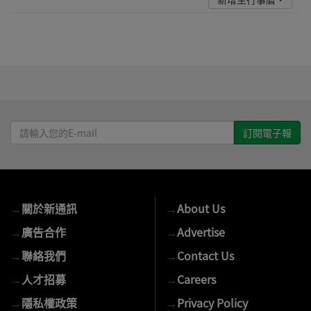
請
輸
入
您
的
→
關於新通訊
→
About Us
E-
mail
→
廣告合作
→
Advertise
→
聯絡我們
→
Contact Us
→
人才招募
→
Careers
→
隱私權政策
→
Privacy Policy