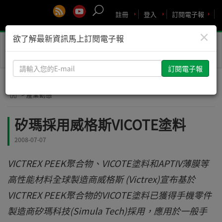
註冊
登入
訂閱電子報
×
欲了解最新資訊馬上訂閱電子報
Toggle
naviga
請
輸
入
> 產業動態
您
的
矽瑪採用威格斯VICOTE塗料
E-
mail
2008-07-07
VICTREX PEEK聚合物、VICOTE塗料和APTIV薄膜等
高性能材料全球製造商威格斯 (Victrex)宣布基於
VICTREX PEEK聚合物的VICOTE塗料已獲得手機零件
製造商矽瑪科技(Simula Tech)採用，應用於一般手