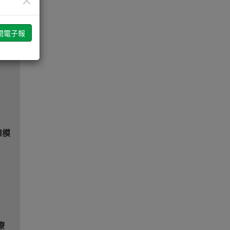
×
轉
線模
療