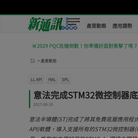
產業動態
應用趨勢
🚨2029 PQC危機倒數！你準備好面對衝擊了嗎
> 產業動態
LL API
HAL
SPL
意法完成STM32微控制器
2017-08-16
意法半導體(ST)完成了將其免費底層應用程式介面(Low-La
API)軟體，導入支援所有的STM32微控制器(M