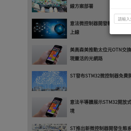
線方案部署
意法微控制器開發軟體於GitH
上線
美高森美推動太位元OTN交
現靈活的光網路
ST發布STM32微控制器免費
意法半導體展示STM32開放
境
ST推出新微控制器開發生態