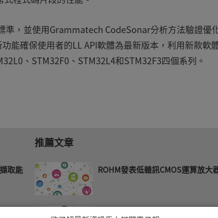
標準，並使用Grammatech CodeSonar分析方法驗證優
更新功能確保使用者的LL API軟體為最新版本，利用新款軟
0、STM32F0、STM32L4和STM32F3四個系列。
推薦文章
擷取能
ROHM發表低雜訊CMOS運算放大
加速物聯網連
Vicor高密度AC-DC前端模組提供