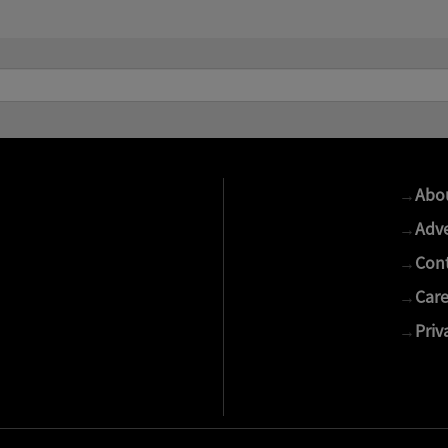
→
Abo
→
Adve
→
Cont
→
Care
→
Priv