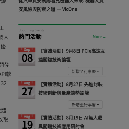
行優
從汽車資安軌跡看見機器人未來: 機器人資
安風險與防禦之道 — VicOne
LL
Upcoming Events
熱門活動
開發人
More →
行優
Sep
【實體活動】9月8日 PCIe高速互
08
連關鍵技術論壇
讓開發
新增至行事曆
PI軟
32
Aug
【實體活動】8月27日 先進封裝
27
技術創新與量產趨勢論壇
新增至行事曆
軟體
Aug
【實體活動】8月19日 AI無人載
以取
19
具關鍵技術應用研討會