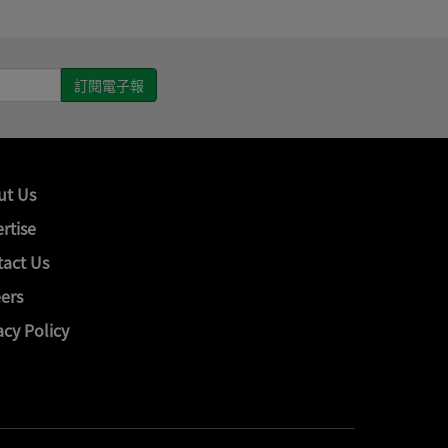
ut Us
rtise
act Us
ers
acy Policy