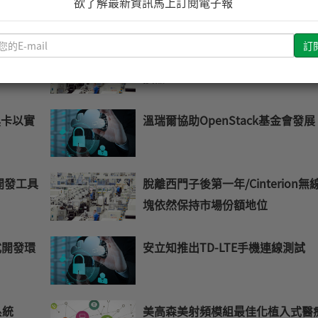
欲了解最新資訊馬上訂閱電子報
與功率因子校正
請
ub正式
Altera推出PowerSoC DC-DC降壓
輸
入
換器
您
的
換卡以實
溫瑞爾協助OpenStack基金會發展
E-
mail
開發工具
脫離西門子後第一年/Cinterion無
塊依然保持市場份額地位
式開發環
安立知推出TD-LTE手機連線測試
系統
美高森美射頻模組最佳化植入式醫