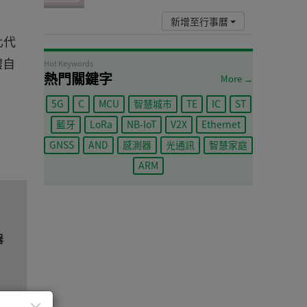
新增至行事曆
化代
體自
Hot Keywords
熱門關鍵字
More →
5G
C
MCU
智慧城市
TE
IC
ST
藍牙
LoRa
NB-IoT
V2X
Ethernet
GNSS
AND
感測器
光通訊
智慧家庭
ARM
器
隔離