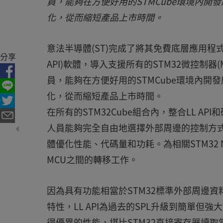
員，能夠在方便好用的STMCube環境內開
化，從而縮短產品上市時間。
意法半導體(ST)完成了將其免費底層應用程式介面(Low-La
分享
API)軟體，導入支援所有的STM32微控制器(M
員，能夠在方便好用的STMCube環境內開
化，從而縮短產品上市時間。
在所有的STM32Cube組合內，整合LL API和硬體抽
人員能夠完全自由地選擇外部周邊的控制方式。
體優化性能、代碼量和功耗。為相關STM32 
MCU之間的轉移工作。
因為具有功能相當於STM32標準外部周邊資料庫(Stan
特性，LL API為過去的SPL升級到簡單但強
得優異的性能，堪比STM32直接寄存器讀